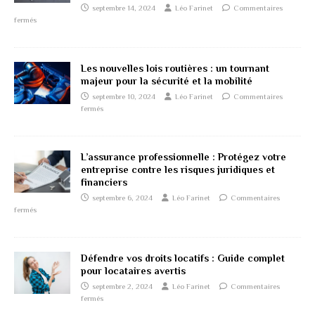
septembre 14, 2024
Léo Farinet
Commentaires
fermés
Les nouvelles lois routières : un tournant
majeur pour la sécurité et la mobilité
septembre 10, 2024
Léo Farinet
Commentaires
fermés
L’assurance professionnelle : Protégez votre
entreprise contre les risques juridiques et
financiers
septembre 6, 2024
Léo Farinet
Commentaires
fermés
Défendre vos droits locatifs : Guide complet
pour locataires avertis
septembre 2, 2024
Léo Farinet
Commentaires
fermés