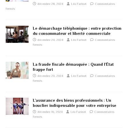
décembre 28, 2024
Léo Farinet
Commentaires
fermés
Le démarchage téléphonique : entre protection
du consommateur et liberté commerciale
décembre 24, 2024
Léo Farinet
Commentaires
fermés
La fraude fiscale démasquée : Quand l’État
frappe fort
décembre 20, 2024
Léo Farinet
Commentaires
fermés
L’assurance des biens professionnels : Un
bouclier indispensable pour votre entreprise
décembre 16, 2024
Léo Farinet
Commentaires
fermés