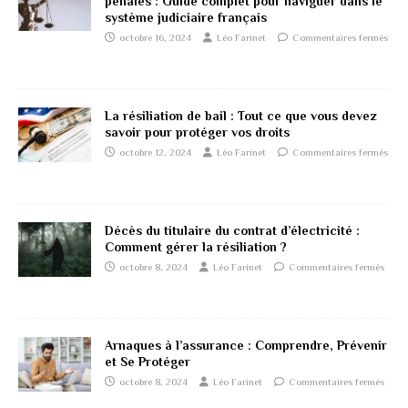
pénales : Guide complet pour naviguer dans le
système judiciaire français
octobre 16, 2024
Léo Farinet
Commentaires fermés
La résiliation de bail : Tout ce que vous devez
savoir pour protéger vos droits
octobre 12, 2024
Léo Farinet
Commentaires fermés
Décès du titulaire du contrat d’électricité :
Comment gérer la résiliation ?
octobre 8, 2024
Léo Farinet
Commentaires fermés
Arnaques à l’assurance : Comprendre, Prévenir
et Se Protéger
octobre 8, 2024
Léo Farinet
Commentaires fermés