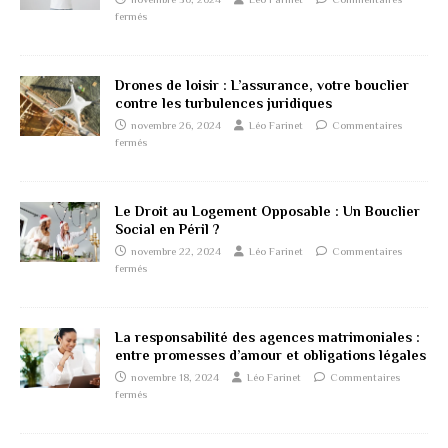
fermés
Drones de loisir : L’assurance, votre bouclier
contre les turbulences juridiques
novembre 26, 2024
Léo Farinet
Commentaires
fermés
Le Droit au Logement Opposable : Un Bouclier
Social en Péril ?
novembre 22, 2024
Léo Farinet
Commentaires
fermés
La responsabilité des agences matrimoniales :
entre promesses d’amour et obligations légales
novembre 18, 2024
Léo Farinet
Commentaires
fermés