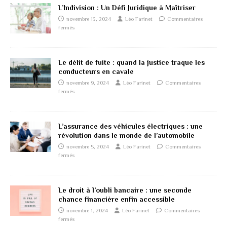
L’Indivision : Un Défi Juridique à Maîtriser
novembre 13, 2024
Léo Farinet
Commentaires
fermés
Le délit de fuite : quand la justice traque les
conducteurs en cavale
novembre 9, 2024
Léo Farinet
Commentaires
fermés
L’assurance des véhicules électriques : une
révolution dans le monde de l’automobile
novembre 5, 2024
Léo Farinet
Commentaires
fermés
Le droit à l’oubli bancaire : une seconde
chance financière enfin accessible
novembre 1, 2024
Léo Farinet
Commentaires
fermés