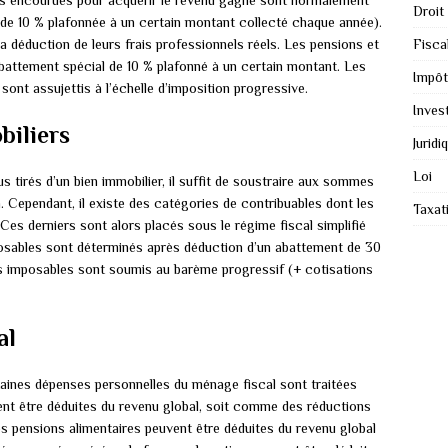
ses encourues pour acquérir le revenu gagné sont normalement
Droit
de 10 % plafonnée à un certain montant collecté chaque année).
a déduction de leurs frais professionnels réels. Les pensions et
Fiscal
abattement spécial de 10 % plafonné à un certain montant. Les
Impôt
 sont assujettis à l’échelle d’imposition progressive.
Inves
biliers
Juridi
Loi
 tirés d’un bien immobilier, il suffit de soustraire aux sommes
. Cependant, il existe des catégories de contribuables dont les
Taxat
Ces derniers sont alors placés sous le régime fiscal simplifié
posables sont déterminés après déduction d’un abattement de 30
rs imposables sont soumis au barème progressif (+ cotisations
al
aines dépenses personnelles du ménage fiscal sont traitées
nt être déduites du revenu global, soit comme des réductions
s pensions alimentaires peuvent être déduites du revenu global