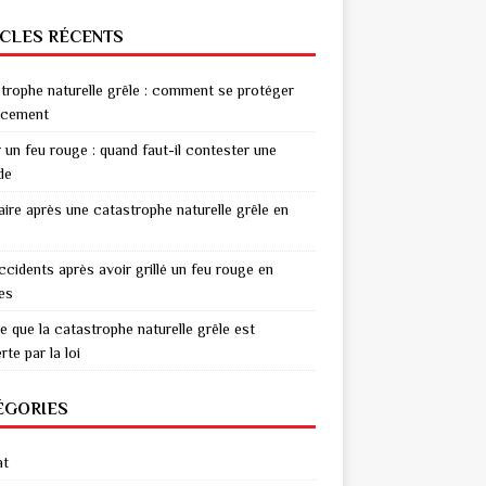
ICLES RÉCENTS
trophe naturelle grêle : comment se protéger
acement
r un feu rouge : quand faut-il contester une
de
aire après une catastrophe naturelle grêle en
ccidents après avoir grillé un feu rouge en
res
e que la catastrophe naturelle grêle est
te par la loi
ÉGORIES
at