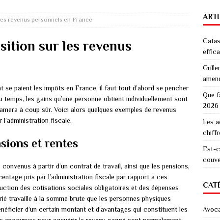
ART
 les revenus personnels en France
Catas
sition sur les revenus
effic
Grille
amen
 se paient les impôts en France, il faut tout d’abord se pencher
Que f
du temps, les gains qu’une personne obtient individuellement sont
2026
clamera à coup sûr. Voici alors quelques exemples de revenus
r l’administration fiscale.
Les a
chiff
nsions et rentes
Est-c
couver
s convenus à partir d’un contrat de travail, ainsi que les pensions,
centage pris par l’administration fiscale par rapport à ces
CAT
duction des cotisations sociales obligatoires et des dépenses
larié travaille à la somme brute que les personnes physiques
néficier d’un certain montant et d’avantages qui constituent les
Avoc