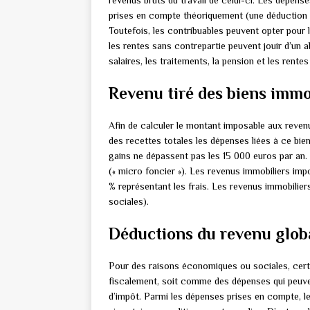
revenus bruts du travail de celui-ci. Les dépen
prises en compte théoriquement (une déduction 
Toutefois, les contribuables peuvent opter pour l
les rentes sans contrepartie peuvent jouir d’un 
salaires, les traitements, la pension et les rentes
Revenu tiré des biens immo
Afin de calculer le montant imposable aux revenus
des recettes totales les dépenses liées à ce bien
gains ne dépassent pas les 15 000 euros par an. 
(« micro foncier »). Les revenus immobiliers im
% représentant les frais. Les revenus immobilie
sociales).
Déductions du revenu glob
Pour des raisons économiques ou sociales, cert
fiscalement, soit comme des dépenses qui peuve
d’impôt.
Parmi les dépenses prises en compte, le