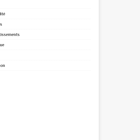
ité
s
tissements
que
ion