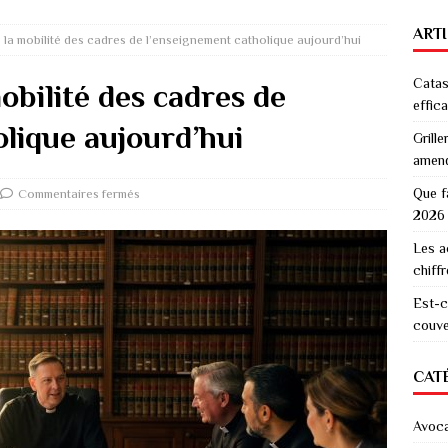
ART
 la mobilité des cadres de l’enseignement catholique aujourd’hui
Catas
obilité des cadres de
effic
lique aujourd’hui
Grille
amen
Que f
Commentaires fermés
2026
Les a
chiff
Est-c
couver
CAT
Avoc