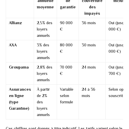
annuelle
de
couverture
incluses
moyenne
garantie
des
impayés
Allianz
2,5% des
90 000
36 mois
Oui (jusqu’à
loyers
€
000 €)
annuels
AXA
3% des
80 000
30 mois
Oui (jusqu’à
loyers
€
000 €)
annuels
Groupama
2,8% des
70 000
24 mois
Oui (jusqu’à
loyers
€
700 €)
annuels
Assurances
À partir
Variable
24 à 36
Selon optio
en ligne
de 2%
selon
mois
souscrite
(type
des
formule
Garantme)
loyers
annuels
Ces chiffres sont donnés à titre indicatif. Les tarifs varient selon le