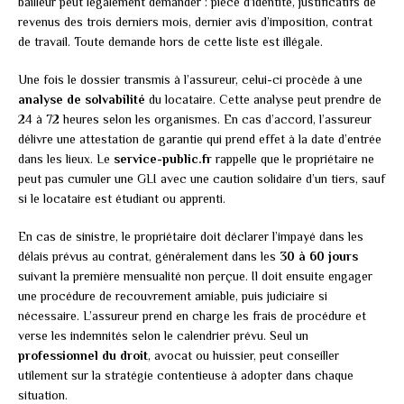
bailleur peut légalement demander : pièce d’identité, justificatifs de
revenus des trois derniers mois, dernier avis d’imposition, contrat
de travail. Toute demande hors de cette liste est illégale.
Une fois le dossier transmis à l’assureur, celui-ci procède à une
analyse de solvabilité
du locataire. Cette analyse peut prendre de
24 à 72 heures selon les organismes. En cas d’accord, l’assureur
délivre une attestation de garantie qui prend effet à la date d’entrée
dans les lieux. Le
service-public.fr
rappelle que le propriétaire ne
peut pas cumuler une GLI avec une caution solidaire d’un tiers, sauf
si le locataire est étudiant ou apprenti.
En cas de sinistre, le propriétaire doit déclarer l’impayé dans les
délais prévus au contrat, généralement dans les
30 à 60 jours
suivant la première mensualité non perçue. Il doit ensuite engager
une procédure de recouvrement amiable, puis judiciaire si
nécessaire. L’assureur prend en charge les frais de procédure et
verse les indemnités selon le calendrier prévu. Seul un
professionnel du droit
, avocat ou huissier, peut conseiller
utilement sur la stratégie contentieuse à adopter dans chaque
situation.