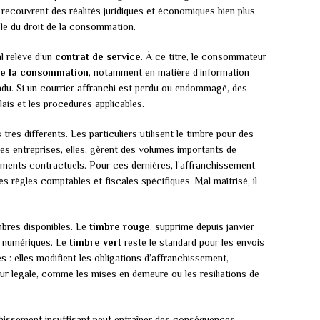
 recouvrent des réalités juridiques et économiques bien plus
le du droit de la consommation.
al relève d’un
contrat de service
. À ce titre, le consommateur
e la consommation
, notamment en matière d’information
ndu. Si un courrier affranchi est perdu ou endommagé, des
lais et les procédures applicables.
ès différents. Les particuliers utilisent le timbre pour des
Les entreprises, elles, gèrent des volumes importants de
ents contractuels. Pour ces dernières, l’affranchissement
s règles comptables et fiscales spécifiques. Mal maîtrisé, il
imbres disponibles. Le
timbre rouge
, supprimé depuis janvier
t numériques. Le
timbre vert
reste le standard pour les envois
 : elles modifient les obligations d’affranchissement,
 légale, comme les mises en demeure ou les résiliations de
nchissement insuffisant peut entraîner des conséquences