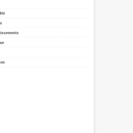
ité
s
tissements
que
ion