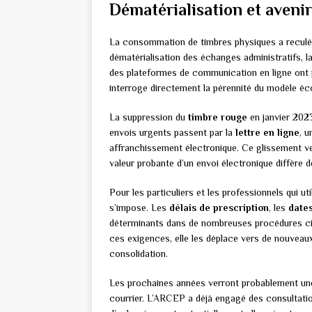
Dématérialisation et aveni
La consommation de timbres physiques a reculé
dématérialisation des échanges administratifs, l
des plateformes de communication en ligne ont 
interroge directement la pérennité du modèle éc
La suppression du
timbre rouge
en janvier 2023
envois urgents passent par la
lettre en ligne
, 
affranchissement électronique. Ce glissement ve
valeur probante d’un envoi électronique diffère
Pour les particuliers et les professionnels qui uti
s’impose. Les
délais de prescription
, les
date
déterminants dans de nombreuses procédures civi
ces exigences, elle les déplace vers de nouveaux
consolidation.
Les prochaines années verront probablement une 
courrier. L’ARCEP a déjà engagé des consultatio