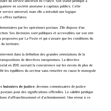
ataire du service universel en France. Son statut juridique a
t organisée en société anonyme à capitaux publics. Cette
 service universel, mais elle a introduit une logique
 offres tarifaires.
glementaires par les opérateurs postaux. Elle dispose d’un
ction. Ses décisions sont publiques et accessibles sur son site
ires proposées par La Poste et qui s’assure que les conditions du
du territoire.
ntervient dans la définition des grandes orientations de la
ranspositions de directives européennes. La directive
postal en 2011, ouvrant la concurrence sur les envois de plus de
ifié les équilibres du secteur sans remettre en cause le monopole
Les
huissiers de justice
, devenus commissaires de justice
postaux pour des significations officielles. La validité juridique
tions d’affranchissement et d’acheminement. Une erreur à ce