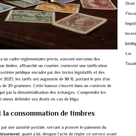
Droit
Fiscal
Impôt
Inves
Juridi
Loi
à un cadre réglementaire précis, souvent méconnu des
Taxat
n timbre, affranchir un courrier, contester une tarification
système juridique encadré par des textes législatifs et des
ier 2023, les tarifs ont augmenté de
10 %
, portant le prix d’un
s de 20 grammes. Cette hausse s’inscrit dans un contexte de
qué par la dématérialisation des échanges. Comprendre les
si mieux défendre ses droits en cas de litige.
t la consommation de timbres
par une autorité postale, servant à prouver le paiement du
chissement
, quant à lui, désigne l’acte de régler ce service avant