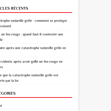
ICLES RÉCENTS
trophe naturelle grêle : comment se protéger
acement
r un feu rouge : quand faut-il contester une
de
aire après une catastrophe naturelle grêle en
ccidents après avoir grillé un feu rouge en
res
e que la catastrophe naturelle grêle est
te par la loi
ÉGORIES
at