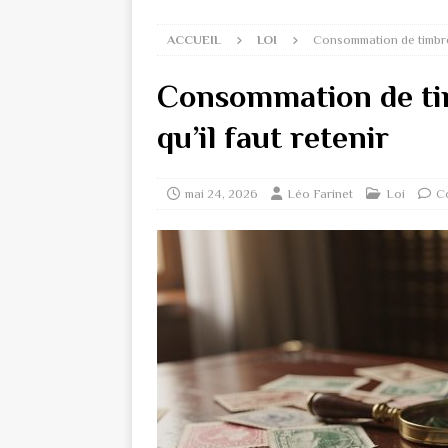
ACCUEIL
LOI
Consommation de timbres 
Consommation de timb
qu’il faut retenir
mai 24, 2026
Léo Farinet
Loi
C