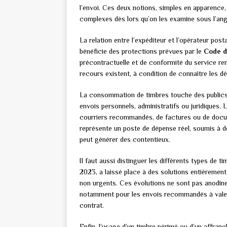
l’envoi. Ces deux notions, simples en apparence,
complexes dès lors qu’on les examine sous l’ang
La relation entre l’expéditeur et l’opérateur post
bénéficie des protections prévues par le
Code d
précontractuelle et de conformité du service re
recours existent, à condition de connaître les dé
La consommation de timbres touche des publics tr
envois personnels, administratifs ou juridiques. 
courriers recommandés, de factures ou de docum
représente un poste de dépense réel, soumis à de
peut générer des contentieux.
Il faut aussi distinguer les différents types de t
2023, a laissé place à des solutions entièremen
non urgents. Ces évolutions ne sont pas anodines
notamment pour les envois recommandés à valeur
contrat.
Enfin, l’usage d’un timbre périmé ou d’un affra