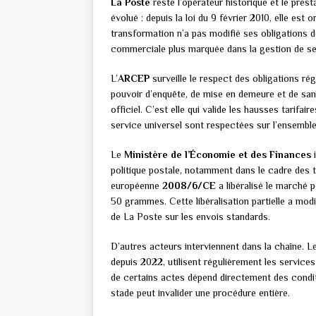
La Poste
reste l’opérateur historique et le prest
évolué : depuis la loi du 9 février 2010, elle es
transformation n’a pas modifié ses obligations de
commerciale plus marquée dans la gestion de ses
L’
ARCEP
surveille le respect des obligations ré
pouvoir d’enquête, de mise en demeure et de san
officiel. C’est elle qui valide les hausses tarifa
service universel sont respectées sur l’ensemble 
Le
Ministère de l’Économie et des Finances
i
politique postale, notamment dans le cadre des t
européenne
2008/6/CE
a libéralisé le marché 
50 grammes. Cette libéralisation partielle a mod
de La Poste sur les envois standards.
D’autres acteurs interviennent dans la chaîne. 
depuis 2022, utilisent régulièrement les services 
de certains actes dépend directement des condi
stade peut invalider une procédure entière.