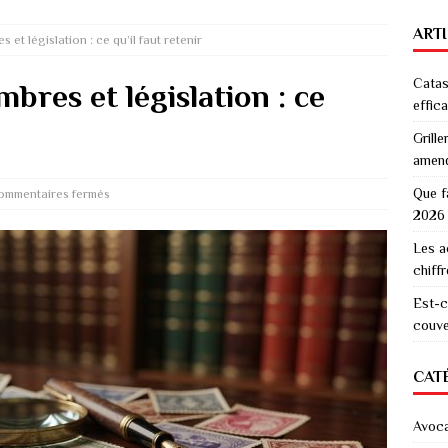
ART
et législation : ce qu’il faut retenir
Catas
res et législation : ce
effic
Grille
amen
Que f
ommentaires fermés
2026
Les a
chiff
Est-c
couver
CAT
Avoc