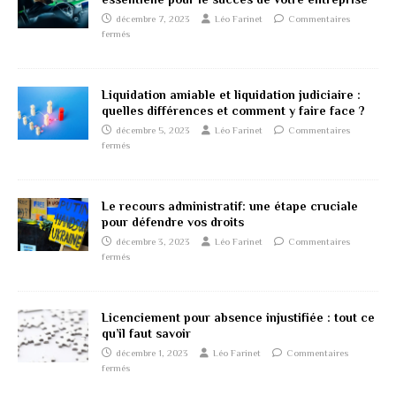
décembre 7, 2023
Léo Farinet
Commentaires
fermés
Liquidation amiable et liquidation judiciaire :
quelles différences et comment y faire face ?
décembre 5, 2023
Léo Farinet
Commentaires
fermés
Le recours administratif: une étape cruciale
pour défendre vos droits
décembre 3, 2023
Léo Farinet
Commentaires
fermés
Licenciement pour absence injustifiée : tout ce
qu’il faut savoir
décembre 1, 2023
Léo Farinet
Commentaires
fermés