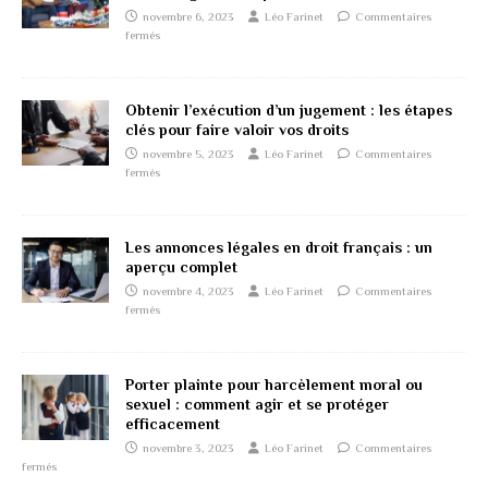
novembre 6, 2023
Léo Farinet
Commentaires
fermés
Obtenir l’exécution d’un jugement : les étapes
clés pour faire valoir vos droits
novembre 5, 2023
Léo Farinet
Commentaires
fermés
Les annonces légales en droit français : un
aperçu complet
novembre 4, 2023
Léo Farinet
Commentaires
fermés
Porter plainte pour harcèlement moral ou
sexuel : comment agir et se protéger
efficacement
novembre 3, 2023
Léo Farinet
Commentaires
fermés