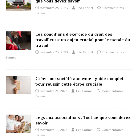
que vous devez savoir
novembre 25, 2023
Léo Farinet
Commentaires
fermés
Les conditions d’exercice du droit des
travailleurs: un enjeu crucial pour le monde du
travail
novembre 23, 2023
Léo Farinet
Commentaires
fermés
Créer une société anonyme : guide complet
pour réussir cette étape cruciale
novembre 21, 2023
Léo Farinet
Commentaires
fermés
Legs aux associations : Tout ce que vous devez
savoir
novembre 19, 2023
Léo Farinet
Commentaires
fermés