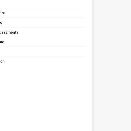
ité
s
tissements
que
ion