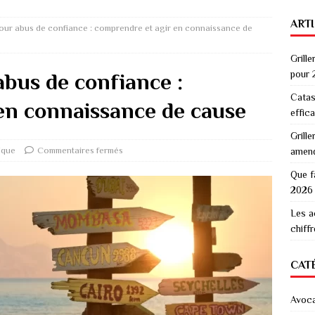
ART
pour abus de confiance : comprendre et agir en connaissance de
Grille
pour 
abus de confiance :
Catas
en connaissance de cause
effic
Grille
dique
Commentaires fermés
amen
Que f
2026
Les a
chiff
CAT
Avoc