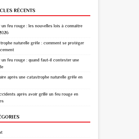
ICLES RÉCENTS
r un feu rouge : les nouvelles lois à connaître
2026
trophe naturelle grêle : comment se protéger
acement
r un feu rouge : quand faut-il contester une
de
aire après une catastrophe naturelle grêle en
ccidents après avoir grillé un feu rouge en
res
ÉGORIES
at