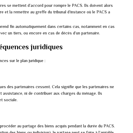
res se mettent d’accord pour rompre le PACS. Ils doivent alors
re et la remettre au greffe du tribunal d’instance où le PACS a
end fin automatiquement dans certains cas, notamment en cas
vec un tiers, ou encore en cas de décès d’un partenaire.
équences juridiques
es sur le plan juridique :
ues des partenaires cessent. Cela signifie que les partenaires ne
t assistance, ni de contribuer aux charges du ménage. Ils
t sociale.
e procéder au partage des biens acquis pendant la durée du PACS.
tion des biens ou indivision), le partage peut se faire à l’amiable