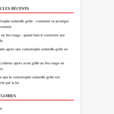
ICLES RÉCENTS
trophe naturelle grêle : comment se protéger
acement
r un feu rouge : quand faut-il contester une
de
aire après une catastrophe naturelle grêle en
ccidents après avoir grillé un feu rouge en
res
e que la catastrophe naturelle grêle est
te par la loi
ÉGORIES
at