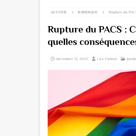
ACCUEIL
JURIDIQUE
Rupture du PACS
Rupture du PACS : 
quelles conséquences
décembre 31, 2023
Léo Farinet
Jurid