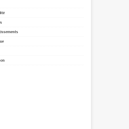
ité
s
tissements
que
ion