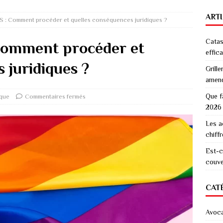
ART
 : Comment procéder et quelles conséquences juridiques ?
Catas
Comment procéder et
effic
 juridiques ?
Grille
amen
Que f
ique
Commentaires fermés
2026
Les a
chiff
Est-c
couver
CAT
Avoc