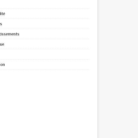
ité
s
tissements
que
ion