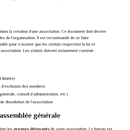
dans la création d’une association. Ce document doit décrire
les de l’organisation. Il est recommandé de se faire
e pour s’assurer que les statuts respectent la loi et
 association. Les statuts doivent notamment contenir :
t limitée)
t d’exclusion des membres
nérale, conseil d’administration, etc.)
de dissolution de l’association
l’assemblée générale
tuer les
organes dirigeants
de votre association. Le bureau est