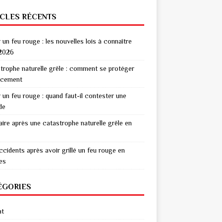
ICLES RÉCENTS
r un feu rouge : les nouvelles lois à connaître
2026
trophe naturelle grêle : comment se protéger
acement
r un feu rouge : quand faut-il contester une
de
aire après une catastrophe naturelle grêle en
ccidents après avoir grillé un feu rouge en
res
ÉGORIES
at