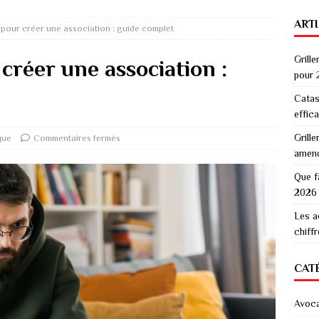
ART
 pour créer une association : guide complet
Grille
 créer une association :
pour 
Catas
effic
Grille
que
Commentaires fermés
amen
Que f
2026
Les a
chiff
CAT
Avoc