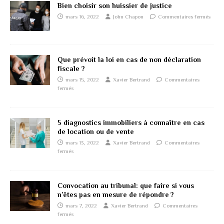
Bien choisir son huissier de justice
mars 16, 2022
John Chapon
Commentaires fermés
Que prévoit la loi en cas de non déclaration
fiscale ?
mars 15, 2022
Xavier Bertrand
Commentaires
fermés
5 diagnostics immobiliers à connaître en cas
de location ou de vente
mars 13, 2022
Xavier Bertrand
Commentaires
fermés
Convocation au tribunal: que faire si vous
n’êtes pas en mesure de répondre ?
mars 7, 2022
Xavier Bertrand
Commentaires
fermés