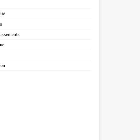
ité
s
tissements
que
ion