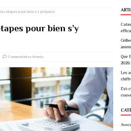
ART
: les étapes pour bien s’y préparer
Catas
 étapes pour bien s’y
effic
Grille
amen
Que f
Commentaires fermés
2026
Les a
chiff
Est-c
couver
CAT
Avoc