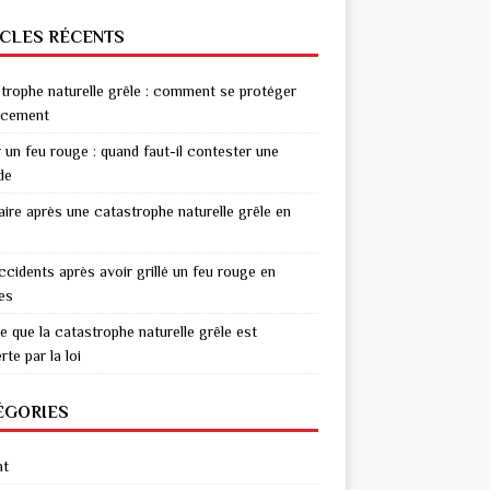
ICLES RÉCENTS
trophe naturelle grêle : comment se protéger
acement
r un feu rouge : quand faut-il contester une
de
aire après une catastrophe naturelle grêle en
ccidents après avoir grillé un feu rouge en
res
e que la catastrophe naturelle grêle est
te par la loi
ÉGORIES
at