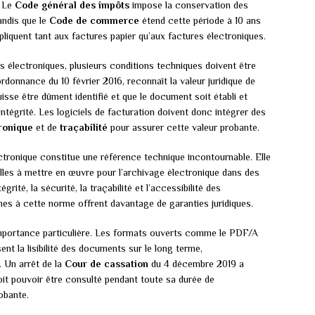
. Le
Code général des impôts
impose la conservation des
andis que le
Code de commerce
étend cette période à 10 ans
liquent tant aux factures papier qu’aux factures électroniques.
électroniques, plusieurs conditions techniques doivent être
rdonnance du 10 février 2016, reconnaît la valeur juridique de
uisse être dûment identifié et que le document soit établi et
tégrité. Les logiciels de facturation doivent donc intégrer des
ronique
et de
traçabilité
pour assurer cette valeur probante.
ectronique constitue une référence technique incontournable. Elle
lles à mettre en œuvre pour l’archivage électronique dans des
grité, la sécurité, la traçabilité et l’accessibilité des
es à cette norme offrent davantage de garanties juridiques.
mportance particulière. Les formats ouverts comme le PDF/A
t la lisibilité des documents sur le long terme,
 Un arrêt de la
Cour de cassation
du 4 décembre 2019 a
oit pouvoir être consulté pendant toute sa durée de
obante.