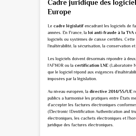
Cadre juridique des logicie
Europe
Le
cadre législatif
encadrant les logiciels de f
années. En France, la
loi anti-fraude à la TVA
d
logiciels ou systèmes de caisse certifiés. Cette 
l’inaltérabilité, la sécurisation, la conservation
Les logiciels doivent désormais répondre à deux c
l’AFNOR ou la
certification LNE
(Laboratoire Na
que le logiciel répond aux exigences d’inaltérabi
imposées par la législation.
Au niveau européen, la
directive 2014/55/UE
r
publics a harmonisé les pratiques entre États m
d’accepter les factures électroniques conformes
(Electronic IDentification Authentication and tru
électroniques, les cachets électroniques et l’ho
juridique des factures électroniques.