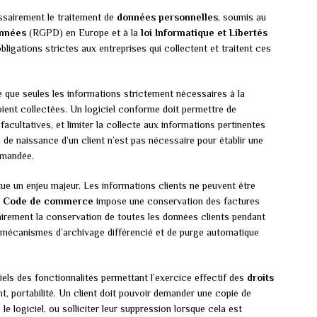
essairement le traitement de
données personnelles
, soumis au
onnées
(RGPD) en Europe et à la
loi Informatique et Libertés
ligations strictes aux entreprises qui collectent et traitent ces
 que seules les informations strictement nécessaires à la
 soient collectées. Un logiciel conforme doit permettre de
acultatives, et limiter la collecte aux informations pertinentes
te de naissance d’un client n’est pas nécessaire pour établir une
emandée.
e un enjeu majeur. Les informations clients ne peuvent être
e
Code de commerce
impose une conservation des factures
airement la conservation de toutes les données clients pendant
es mécanismes d’archivage différencié et de purge automatique
iels des fonctionnalités permettant l’exercice effectif des
droits
t, portabilité. Un client doit pouvoir demander une copie de
 logiciel, ou solliciter leur suppression lorsque cela est