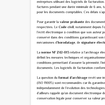
entreprises utilisant des logiciels de facturation
factures pendant une durée minimale de 6 ans, t
pour les documents comptables. Ces délais s’app
Pour garantir la
valeur probante
des documents 
respectées. Le
Code civil
, notamment depuis l’o
l’écrit électronique à condition que son auteur p
conservé dans des conditions garantissant son in
mécanismes d’
horodatage
, de
signature élect
La
norme NF Z42-013
relative à l’archivage él
définit les mesures techniques et organisationne
conditions permettant d’assurer la pérennité, l’inté
documents. Les logiciels de facturation conform
La question du
format d’archivage
revêt une i
(ISO 19005) sont recommandés car ils garantissen
indépendamment de l’évolution des technologies.
d’ailleurs rappelé qu’un document électronique d
conservation légale pour conserver sa valeur pr