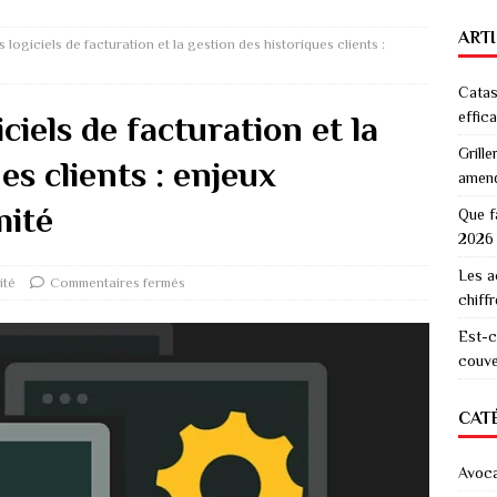
ART
 logiciels de facturation et la gestion des historiques clients :
Catas
effic
ciels de facturation et la
Grille
es clients : enjeux
amen
mité
Que f
2026
Les a
ité
Commentaires fermés
chiff
Est-c
couver
CAT
Avoc