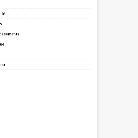
ité
s
tissements
que
ion