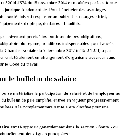
cret n°2014-1374 du 18 novembre 2014 et modifiés par la réforme
ion juridique fondamentale. Pour bénéficier des avantages
ire santé doivent respecter un cahier des charges strict,
équipements d’optique, dentaires et auditifs.
gressivement précisé les contours de ces obligations,
obligatoire du régime, conditions indispensables pour l’accès
e la Chambre sociale du 7 décembre 2017 (n°16-24.231) a par
ser unilatéralement un changement d’organisme assureur sans
r le Code du travail.
 le bulletin de salaire
 où se matérialise la participation du salarié et de l’employeur au
u bulletin de paie simplifié, entrée en vigueur progressivement
ns liées à la complémentaire santé a été clarifiée pour une
aire santé
apparaît généralement dans la section « Santé » ou
bituellement deux lignes principales :