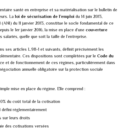
taire santé en entreprise et sa matérialisation sur le bulletin de
jeurs. La
loi de sécurisation de l’emploi
du 14 juin 2013,
 (ANI) du 11 janvier 2013, constitue le socle fondamental de ce
depuis le 1er janvier 2016, la mise en place d’une
couverture
 salariés, quelle que soit la taille de l’entreprise.
s ses articles L.911-1 et suivants, définit précisément les
plémentaire. Ces dispositions sont complétées par le
Code du
lace et de fonctionnement de ces régimes, particulièrement dans
négociation annuelle obligatoire sur la protection sociale
 simple mise en place du régime. Elle comprend :
50% du coût total de la cotisation
l
défini réglementairement
s sur leurs droits
paie des cotisations versées