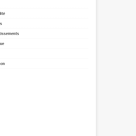
ité
s
tissements
que
ion