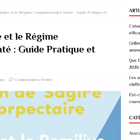
ART
Salaire et le Régime Complémentaire Santé : Guide Pratique et
Catas
effic
e et le Régime
Grille
é : Guide Pratique et
amen
Que f
2026
Les a
que
Commentaires fermés
chiff
Est-c
couver
CAT
Avoc