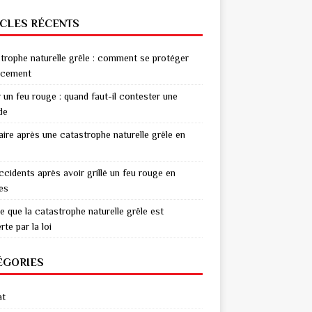
ICLES RÉCENTS
trophe naturelle grêle : comment se protéger
acement
r un feu rouge : quand faut-il contester une
de
aire après une catastrophe naturelle grêle en
ccidents après avoir grillé un feu rouge en
res
e que la catastrophe naturelle grêle est
te par la loi
ÉGORIES
at