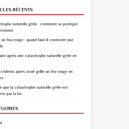
ICLES RÉCENTS
trophe naturelle grêle : comment se protéger
acement
r un feu rouge : quand faut-il contester une
de
aire après une catastrophe naturelle grêle en
ccidents après avoir grillé un feu rouge en
res
e que la catastrophe naturelle grêle est
te par la loi
ÉGORIES
at