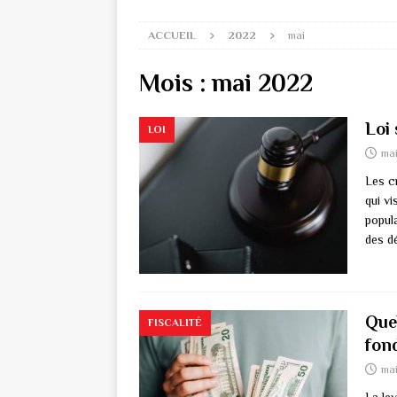
ACCUEIL
2022
mai
Mois :
mai 2022
Loi 
LOI
mai
Les c
qui v
popula
des d
Quel
FISCALITÉ
fon
mai
La lev