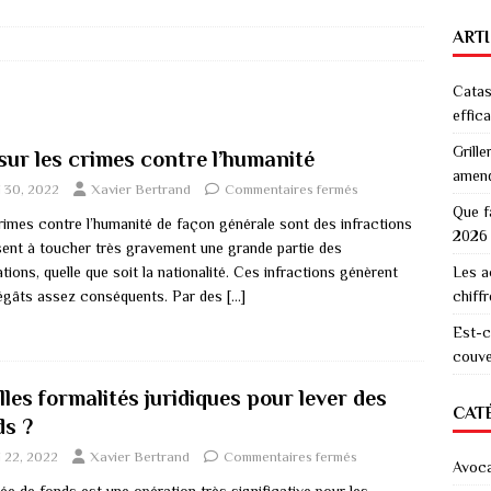
ART
Catas
effic
Grille
sur les crimes contre l’humanité
amen
 30, 2022
Xavier Bertrand
Commentaires fermés
Que f
rimes contre l’humanité de façon générale sont des infractions
2026
isent à toucher très gravement une grande partie des
tions, quelle que soit la nationalité. Ces infractions génèrent
Les a
égâts assez conséquents. Par des
[…]
chiff
Est-c
couver
les formalités juridiques pour lever des
CAT
ds ?
 22, 2022
Xavier Bertrand
Commentaires fermés
Avoc
ée de fonds est une opération très significative pour les