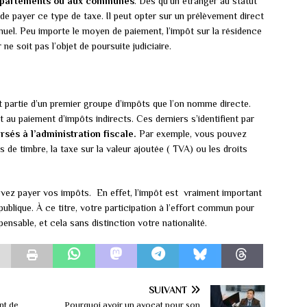
 départements ou aux communes
. Dès qu’un étranger au statut
e de payer ce type de taxe. Il peut opter sur un prélèvement direct
nuel. Peu importe le moyen de paiement, l’impôt sur la résidence
ne soit pas l’objet de poursuite judiciaire.
nt partie d’un premier groupe d’impôts que l’on nomme directe.
t au paiement d’impôts indirects. Ces derniers s’identifient par
sés à l’administration fiscale.
Par exemple, vous pouvez
s de timbre, la taxe sur la valeur ajoutée ( TVA) ou les droits
evez payer vos impôts. En effet, l’impôt est vraiment important
ublique. À ce titre, votre participation à l’effort commun pour
pensable, et cela sans distinction votre nationalité.
SUIVANT
nt de
Pourquoi avoir un avocat pour son