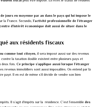
résident fiscal
peut être imposé. En effet le statut de résident
de jours en moyenne par an dans le pays qui lui impose le
our la France. Secundo,
l’activité professionnelle de l’étranger
centre d’intérêt économique doit aussi de situer dans le
liqué aux résidents fiscaux
enu comme tout citoyen,
il sera imposé aussi sur des revenus
 contre la taxation double existent entre plusieurs pays et
u deux fois.
Ce principe s’applique aussi lorsque l’étranger
 les revenus immobiliers sont aussi imposables. On entend par là
tre payé. Il en est de même s’il décide de vendre son bien
pôts. Il s’agit d’impôts sur la résidence. C’est l’ensemble
des