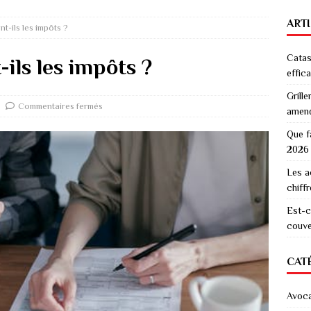
ART
t-ils les impôts ?
Catas
ils les impôts ?
effic
Grille
Commentaires fermés
amen
Que f
2026
Les a
chiff
Est-c
couver
CAT
Avoc