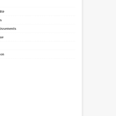
ité
s
tissements
que
ion