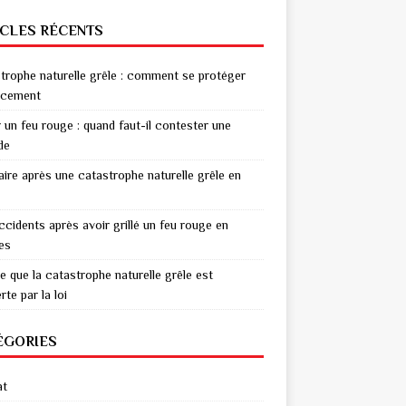
ICLES RÉCENTS
trophe naturelle grêle : comment se protéger
acement
r un feu rouge : quand faut-il contester une
de
aire après une catastrophe naturelle grêle en
ccidents après avoir grillé un feu rouge en
res
e que la catastrophe naturelle grêle est
te par la loi
ÉGORIES
at