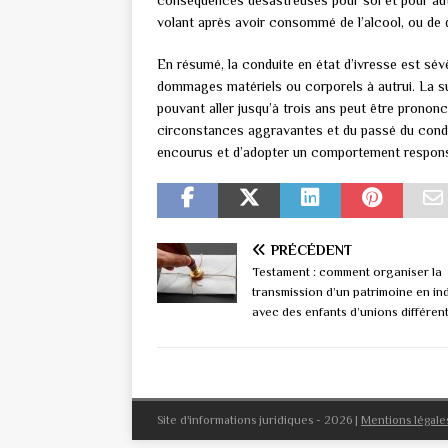
conséquences désastreuses pour soi et pour autru
volant après avoir consommé de l’alcool, ou de
En résumé, la conduite en état d’ivresse est sévè
dommages matériels ou corporels à autrui. La su
pouvant aller jusqu’à trois ans peut être pronon
circonstances aggravantes et du passé du conduc
encourus et d’adopter un comportement responsa
PRÉCÉDENT
Testament : comment organiser la
transmission d’un patrimoine en ind
avec des enfants d’unions différen
Site d'informations juridiques - 2026
|
Mentions légale