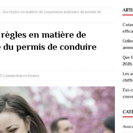
ART
 : les règles en matière de suspension judiciaire du permis de
Catas
effic
s règles en matière de
Grille
e du permis de conduire
amen
Que f
2026
Les a
Commentaires fermés
chiff
Est-c
couver
CAT
Avoc