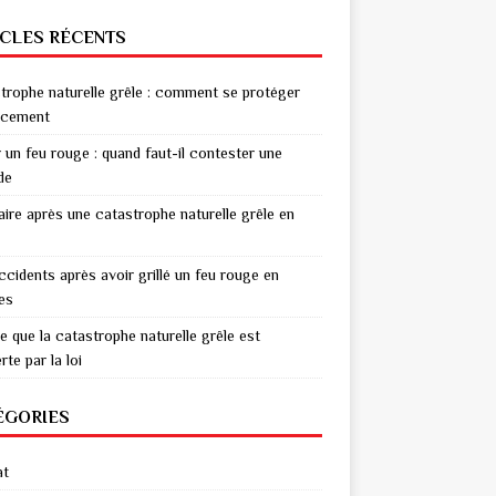
ICLES RÉCENTS
trophe naturelle grêle : comment se protéger
acement
r un feu rouge : quand faut-il contester une
de
aire après une catastrophe naturelle grêle en
ccidents après avoir grillé un feu rouge en
res
e que la catastrophe naturelle grêle est
te par la loi
ÉGORIES
at