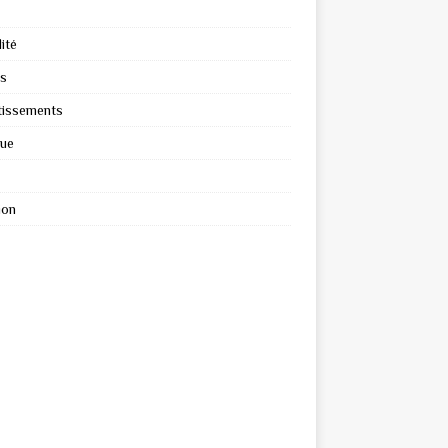
ité
s
tissements
que
ion