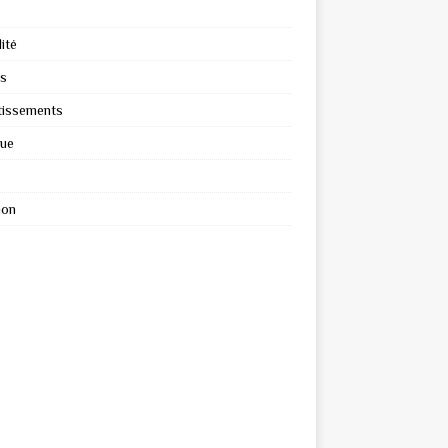
ité
s
tissements
que
ion