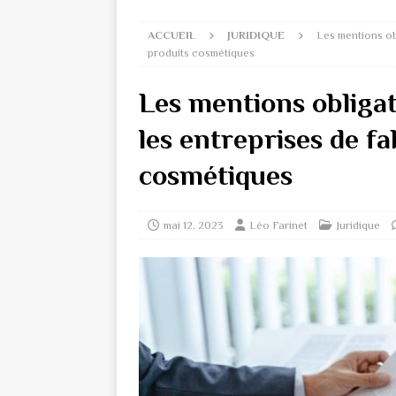
ACCUEIL
JURIDIQUE
Les mentions ob
produits cosmétiques
Les mentions obliga
les entreprises de fa
cosmétiques
mai 12, 2023
Léo Farinet
Juridique