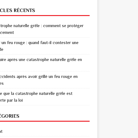
ICLES RÉCENTS
trophe naturelle grêle : comment se protéger
acement
r un feu rouge : quand faut-il contester une
de
aire après une catastrophe naturelle grêle en
ccidents après avoir grillé un feu rouge en
res
e que la catastrophe naturelle grêle est
te par la loi
ÉGORIES
at