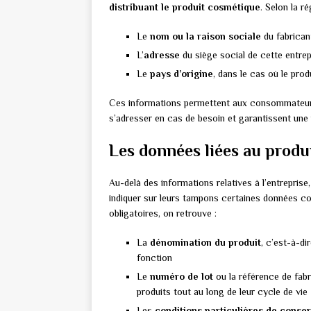
distribuant le produit cosmétique
. Selon la r
Le
nom ou la raison sociale
du fabrican
L’
adresse
du siège social de cette entrepr
Le
pays d’origine
, dans le cas où le pro
Ces informations permettent aux consommateurs d’
s’adresser en cas de besoin et garantissent une m
Les données liées au produ
Au-delà des informations relatives à l’entrepris
indiquer sur leurs tampons certaines données c
obligatoires, on retrouve :
La
dénomination du produit
, c’est-à-d
fonction
Le
numéro de lot
ou la référence de fabri
produits tout au long de leur cycle de vie
Les
conditions particulières de conserv