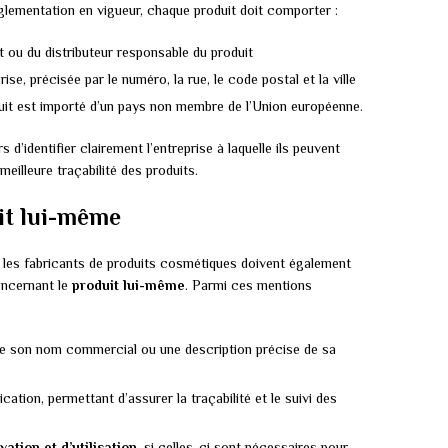
églementation en vigueur, chaque produit doit comporter :
t ou du distributeur responsable du produit
ise, précisée par le numéro, la rue, le code postal et la ville
duit est importé d’un pays non membre de l’Union européenne.
identifier clairement l’entreprise à laquelle ils peuvent
eilleure traçabilité des produits.
it lui-même
e, les fabricants de produits cosmétiques doivent également
oncernant le
produit lui-même
. Parmi ces mentions
ire son nom commercial ou une description précise de sa
cation, permettant d’assurer la traçabilité et le suivi des
ation et d’utilisation
, si celles-ci sont nécessaires pour