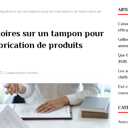
ART
ligatoires sur un tampon pour les entreprises de fabrication de
Catas
effic
toires sur un tampon pour
Grille
brication de produits
amen
Que f
2026
Les a
Commentaires fermés
chiff
Est-c
couver
CAT
Avoc