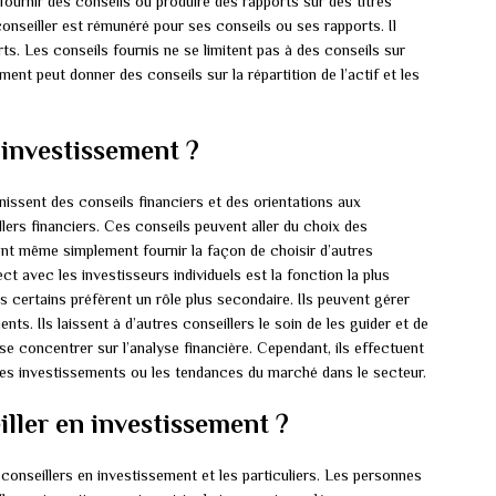
fournir des conseils ou produire des rapports sur des titres
 conseiller est rémunéré pour ses conseils ou ses rapports. Il
ts. Les conseils fournis ne se limitent pas à des conseils sur
ement peut donner des conseils sur la répartition de l’actif et les
 investissement ?
issent des conseils financiers et des orientations aux
lers financiers. Ces conseils peuvent aller du choix des
vent même simplement fournir la façon de choisir d’autres
rect avec les investisseurs individuels est la fonction la plus
 certains préfèrent un rôle plus secondaire. Ils peuvent gérer
nts. Ils laissent à d’autres conseillers le soin de les guider et de
 se concentrer sur l’analyse financière. Cependant, ils effectuent
les investissements ou les tendances du marché dans le secteur.
ller en investissement ?
e conseillers en investissement et les particuliers. Les personnes