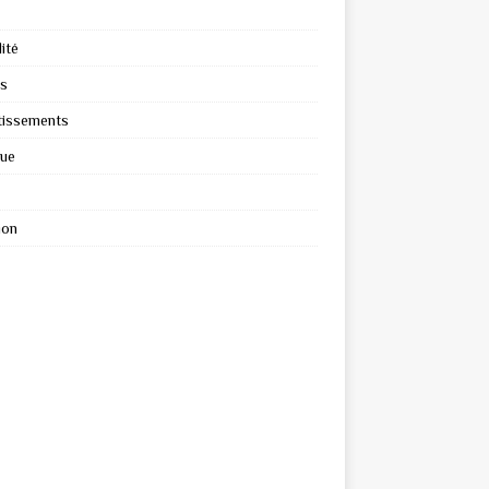
ité
s
tissements
que
ion