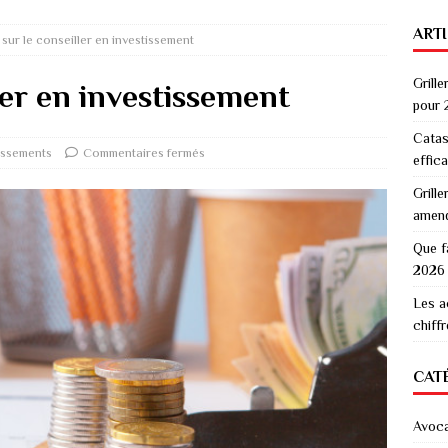
ART
 sur le conseiller en investissement
Grille
ler en investissement
pour 
Catas
issements
Commentaires fermés
effic
Grille
amen
Que f
2026
Les a
chiff
CAT
Avoc