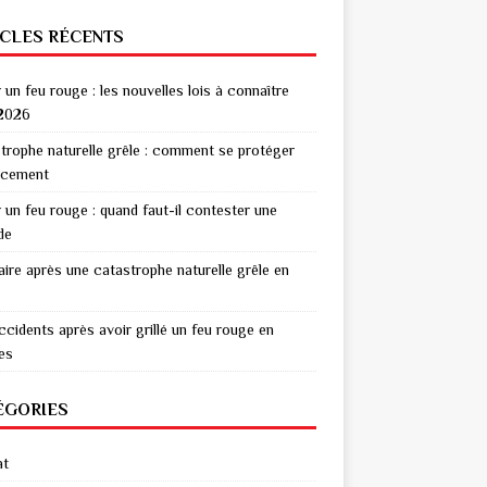
ICLES RÉCENTS
r un feu rouge : les nouvelles lois à connaître
2026
trophe naturelle grêle : comment se protéger
acement
r un feu rouge : quand faut-il contester une
de
aire après une catastrophe naturelle grêle en
ccidents après avoir grillé un feu rouge en
res
ÉGORIES
at