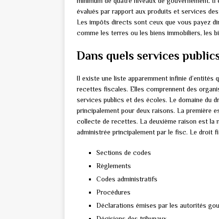
minimum de quatre niveaux de gouvernement. Il e
évalués par rapport aux produits et services de
Les impôts directs sont ceux que vous payez di
comme les terres ou les biens immobiliers, les b
Dans quels services publics,
Il existe une liste apparemment infinie d’entités 
recettes fiscales. Elles comprennent des organi
services publics et des écoles. Le domaine du d
principalement pour deux raisons. La première est
collecte de recettes. La deuxième raison est la 
administrée principalement par le fisc. Le droit 
Sections de codes
Règlements
Codes administratifs
Procédures
Déclarations émises par les autorités go
Décisions des tribunaux