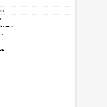
ité
s
tissements
que
ion