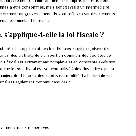
st directement ou indirectement. Les impôts indirects sont
stinés à être consommés, mais sont payés à un intermédiaire.
rectement au gouvernement. Ils sont prélevés sur des éléments
iens personnels et le revenu.
 s’applique-t-elle la loi fiscale ?
qui créent et appliquent des lois fiscales et qui perçoivent des
smes, des districts de transport en commun, des sociétés de
roit fiscal est extrêmement complexe et en constante évolution,
 que le code fiscal est souvent utilisé à des fins autres que la
manière dont le code des impôts est modifié. La loi fiscale est
fiscal est également contenu dans des :
uvernementales respectives