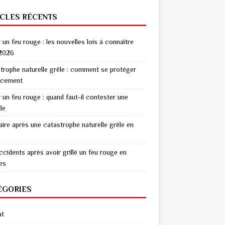
ICLES RÉCENTS
r un feu rouge : les nouvelles lois à connaître
2026
trophe naturelle grêle : comment se protéger
acement
r un feu rouge : quand faut-il contester une
de
aire après une catastrophe naturelle grêle en
ccidents après avoir grillé un feu rouge en
res
ÉGORIES
at