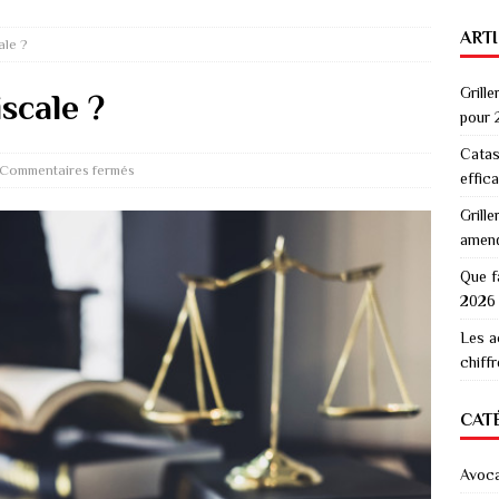
ART
ale ?
Grille
iscale ?
pour 
Catas
Commentaires fermés
effic
Grille
amen
Que f
2026
Les a
chiff
CAT
Avoc