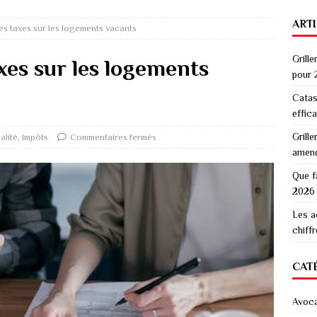
ART
es taxes sur les logements vacants
Grille
axes sur les logements
pour 
Catas
effic
Grille
alité
,
Impôts
Commentaires fermés
amen
Que f
2026
Les a
chiff
CAT
Avoc