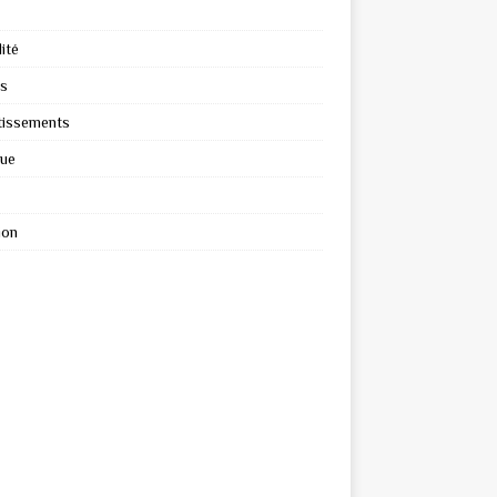
ité
s
tissements
que
ion