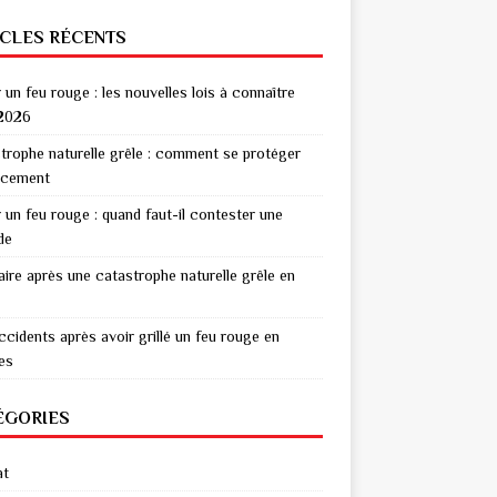
ICLES RÉCENTS
r un feu rouge : les nouvelles lois à connaître
2026
trophe naturelle grêle : comment se protéger
acement
r un feu rouge : quand faut-il contester une
de
aire après une catastrophe naturelle grêle en
ccidents après avoir grillé un feu rouge en
res
ÉGORIES
at