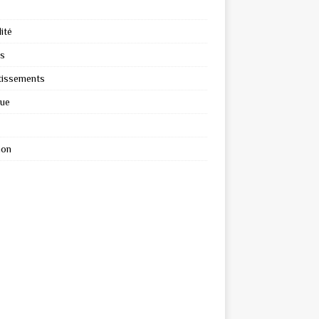
ité
s
tissements
que
ion