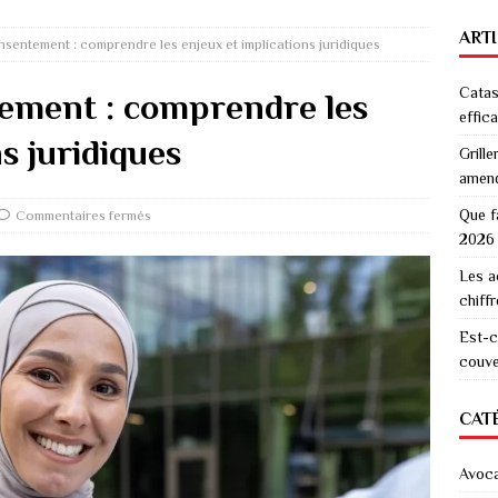
ART
nsentement : comprendre les enjeux et implications juridiques
Catas
tement : comprendre les
effic
s juridiques
Grille
amen
Que f
Commentaires fermés
2026
Les a
chiff
Est-c
couver
CAT
Avoc