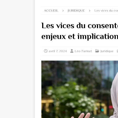
ACCUEIL
JURIDIQUE
Les vices du co
Les vices du consen
enjeux et implication
avril 7, 2024
Léo Farinet
Juridique