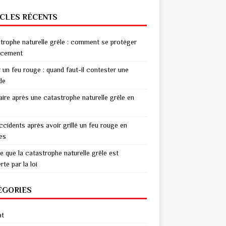
ICLES RÉCENTS
trophe naturelle grêle : comment se protéger
acement
r un feu rouge : quand faut-il contester une
de
aire après une catastrophe naturelle grêle en
ccidents après avoir grillé un feu rouge en
res
e que la catastrophe naturelle grêle est
te par la loi
ÉGORIES
at