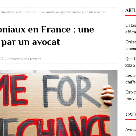
ART
rimoniaux en France : une analyse approfondie par un avocat
Catas
niaux en France : une
effic
 par un avocat
Grille
amen
Que f
Commentaires fermés
2026
Les a
chiff
Est-c
couver
CAT
Avoc