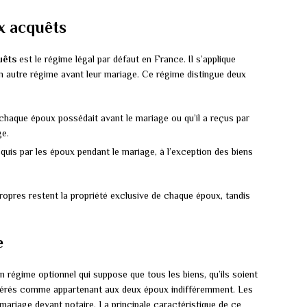
x acquêts
uêts
est le régime légal par défaut en France. Il s’applique
n autre régime avant leur mariage. Ce régime distingue deux
 chaque époux possédait avant le mariage ou qu’il a reçus par
ge.
uis par les époux pendant le mariage, à l’exception des biens
propres restent la propriété exclusive de chaque époux, tandis
e
n régime optionnel qui suppose que tous les biens, qu’ils soient
idérés comme appartenant aux deux époux indifféremment. Les
mariage devant notaire. La principale caractéristique de ce