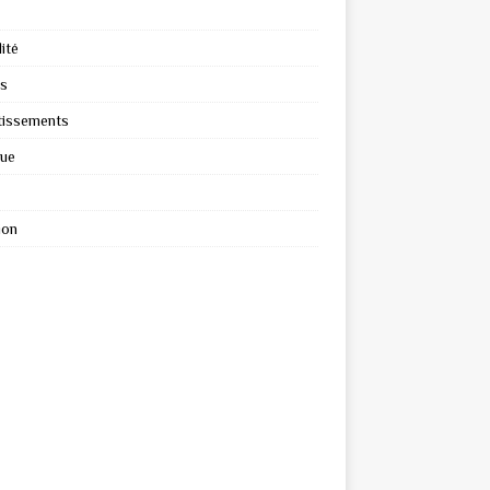
ité
s
tissements
que
ion