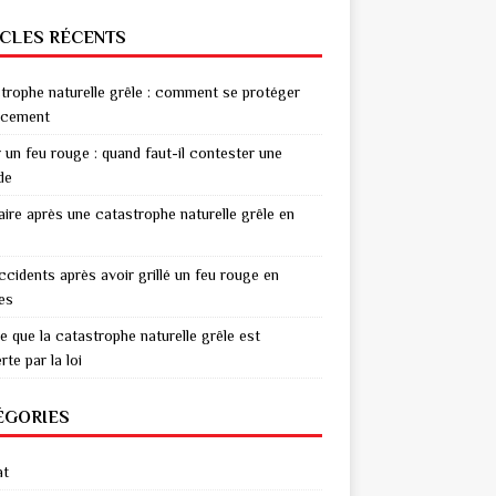
ICLES RÉCENTS
trophe naturelle grêle : comment se protéger
acement
r un feu rouge : quand faut-il contester une
de
aire après une catastrophe naturelle grêle en
ccidents après avoir grillé un feu rouge en
res
e que la catastrophe naturelle grêle est
te par la loi
ÉGORIES
at