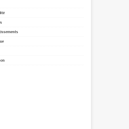
ité
s
tissements
que
ion