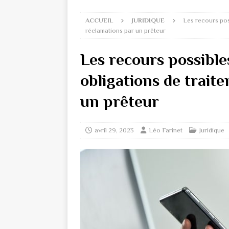
ACCUEIL
JURIDIQUE
Les recours pos
réclamations par un prêteur
Les recours possible
obligations de trait
un prêteur
avril 29, 2023
Léo Farinet
Juridique