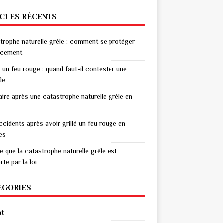
ICLES RÉCENTS
trophe naturelle grêle : comment se protéger
acement
r un feu rouge : quand faut-il contester une
de
aire après une catastrophe naturelle grêle en
ccidents après avoir grillé un feu rouge en
res
e que la catastrophe naturelle grêle est
te par la loi
ÉGORIES
at