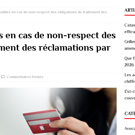
ART
sibles en cas de non-respect des obligations de traitement des
Catas
effic
s en cas de non-respect des
Grille
ement des réclamations par
amen
Que f
2026
Les a
Commentaires fermés
chiff
Est-c
couver
CAT
Avoc