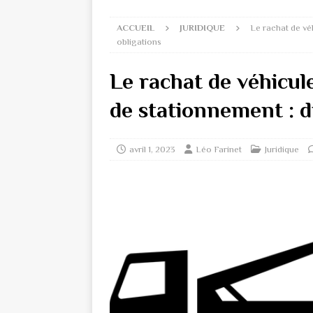
ACCUEIL
JURIDIQUE
Le rachat de véh
obligations
Le rachat de véhicule
de stationnement : dr
avril 1, 2023
Léo Farinet
Juridique