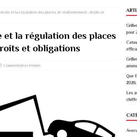
ART
icule et la régulation des places de stationnement : droits et
Grille
pour 
 et la régulation des places
Catas
oits et obligations
effic
Grille
Commentaires fermés
amen
Que f
2026
Les a
chiff
CAT
Avoc