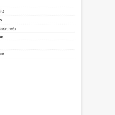
ité
s
tissements
que
ion