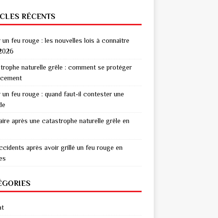
ICLES RÉCENTS
r un feu rouge : les nouvelles lois à connaître
2026
trophe naturelle grêle : comment se protéger
acement
r un feu rouge : quand faut-il contester une
de
aire après une catastrophe naturelle grêle en
ccidents après avoir grillé un feu rouge en
res
ÉGORIES
at