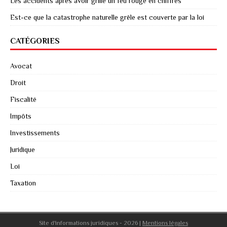
Les accidents après avoir grillé un feu rouge en chiffres
Est-ce que la catastrophe naturelle grêle est couverte par la loi
CATÉGORIES
Avocat
Droit
Fiscalité
Impôts
Investissements
Juridique
Loi
Taxation
Site d'informations juridiques - 2026
|
Mentions légales