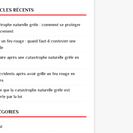
ICLES RÉCENTS
trophe naturelle grêle : comment se protéger
acement
r un feu rouge : quand faut-il contester une
de
aire après une catastrophe naturelle grêle en
ccidents après avoir grillé un feu rouge en
res
e que la catastrophe naturelle grêle est
te par la loi
ÉGORIES
at