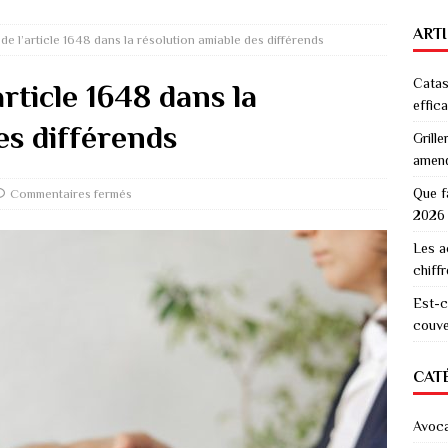
ART
 de l’article 1648 dans la résolution amiable des différends
Catas
article 1648 dans la
effic
es différends
Grille
amen
Que f
Commentaires fermés
2026
Les a
chiff
Est-c
couver
CAT
Avoc