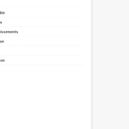
ité
s
tissements
que
ion