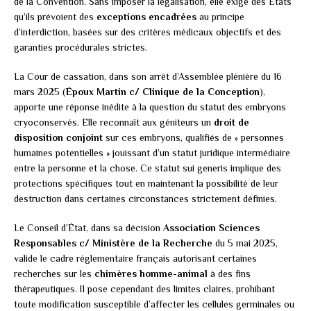
de la Convention. Sans imposer la légalisation, elle exige des États
qu’ils prévoient des
exceptions encadrées
au principe
d’interdiction, basées sur des critères médicaux objectifs et des
garanties procédurales strictes.
La Cour de cassation, dans son arrêt d’Assemblée plénière du 16
mars 2025 (
Époux Martin c/ Clinique de la Conception
),
apporte une réponse inédite à la question du statut des embryons
cryoconservés. Elle reconnaît aux géniteurs un
droit de
disposition conjoint
sur ces embryons, qualifiés de « personnes
humaines potentielles » jouissant d’un statut juridique intermédiaire
entre la personne et la chose. Ce statut sui generis implique des
protections spécifiques tout en maintenant la possibilité de leur
destruction dans certaines circonstances strictement définies.
Le Conseil d’État, dans sa décision
Association Sciences
Responsables c/ Ministère de la Recherche
du 5 mai 2025,
valide le cadre réglementaire français autorisant certaines
recherches sur les
chimères homme-animal
à des fins
thérapeutiques. Il pose cependant des limites claires, prohibant
toute modification susceptible d’affecter les cellules germinales ou