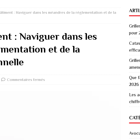
ART
âtiment : Naviguer dans les méandres de la réglementation et de la
Grille
pour 
nt : Naviguer dans les
Catas
mentation et de la
effic
nnelle
Grille
amen
Que f
Commentaires fermés
2026
Les a
chiff
CAT
Avoc