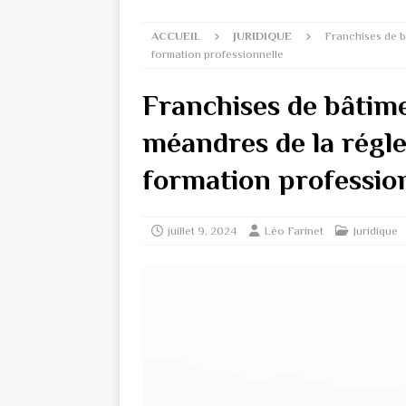
ACCUEIL
JURIDIQUE
Franchises de b
formation professionnelle
Franchises de bâtime
méandres de la régle
formation professio
juillet 9, 2024
Léo Farinet
Juridique