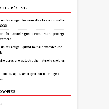
ICLES RÉCENTS
r un feu rouge : les nouvelles lois à connaître
2026
trophe naturelle grêle : comment se protéger
acement
r un feu rouge : quand faut-il contester une
de
aire après une catastrophe naturelle grêle en
ccidents après avoir grillé un feu rouge en
res
ÉGORIES
at