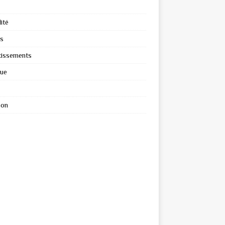
ité
s
tissements
que
ion