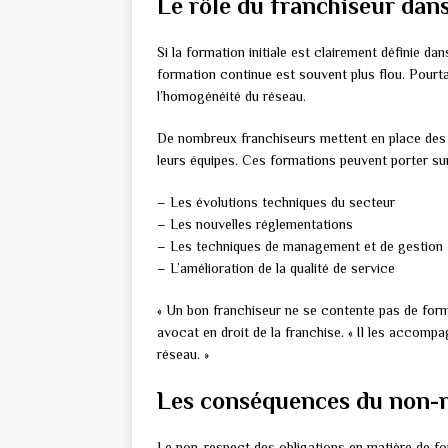
Le rôle du franchiseur dan
Si la formation initiale est clairement définie dan
formation continue est souvent plus flou. Pourtant
l’homogénéité du réseau.
De nombreux franchiseurs mettent en place des
leurs équipes. Ces formations peuvent porter sur
– Les évolutions techniques du secteur
– Les nouvelles réglementations
– Les techniques de management et de gestion
– L’amélioration de la qualité de service
« Un bon franchiseur ne se contente pas de form
avocat en droit de la franchise. « Il les accomp
réseau. »
Les conséquences du non-r
Le non-respect des obligations en matière de f