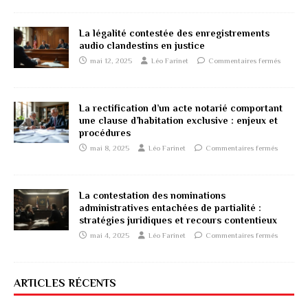
La légalité contestée des enregistrements
audio clandestins en justice
mai 12, 2025
Léo Farinet
Commentaires fermés
La rectification d’un acte notarié comportant
une clause d’habitation exclusive : enjeux et
procédures
mai 8, 2025
Léo Farinet
Commentaires fermés
La contestation des nominations
administratives entachées de partialité :
stratégies juridiques et recours contentieux
mai 4, 2025
Léo Farinet
Commentaires fermés
ARTICLES RÉCENTS