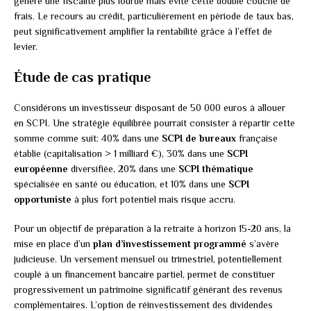
génère une fiscalité plus lourde mais évite cette double couche de
frais. Le recours au crédit, particulièrement en période de taux bas,
peut significativement amplifier la rentabilité grâce à l’effet de
levier.
Étude de cas pratique
Considérons un investisseur disposant de 50 000 euros à allouer
en SCPI. Une stratégie équilibrée pourrait consister à répartir cette
somme comme suit: 40% dans une
SCPI de bureaux
française
établie (capitalisation > 1 milliard €), 30% dans une
SCPI
européenne
diversifiée, 20% dans une
SCPI thématique
spécialisée en santé ou éducation, et 10% dans une
SCPI
opportuniste
à plus fort potentiel mais risque accru.
Pour un objectif de préparation à la retraite à horizon 15-20 ans, la
mise en place d’un
plan d’investissement programmé
s’avère
judicieuse. Un versement mensuel ou trimestriel, potentiellement
couplé à un financement bancaire partiel, permet de constituer
progressivement un patrimoine significatif générant des revenus
complémentaires. L’option de réinvestissement des dividendes