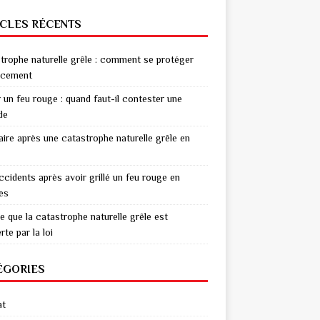
ICLES RÉCENTS
trophe naturelle grêle : comment se protéger
acement
r un feu rouge : quand faut-il contester une
de
aire après une catastrophe naturelle grêle en
ccidents après avoir grillé un feu rouge en
res
e que la catastrophe naturelle grêle est
te par la loi
ÉGORIES
at