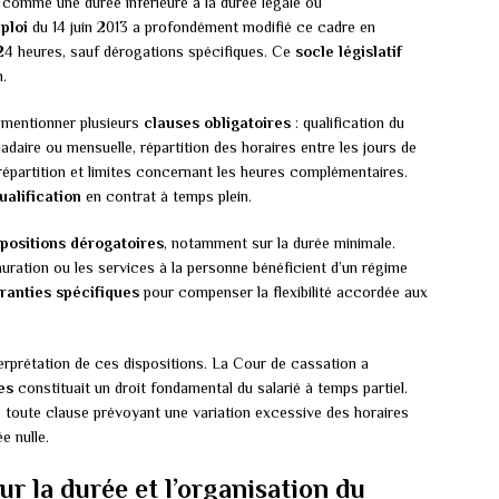
el comme une durée inférieure à la durée légale ou
ploi
du 14 juin 2013 a profondément modifié ce cadre en
24 heures, sauf dérogations spécifiques. Ce
socle législatif
n.
t mentionner plusieurs
clauses obligatoires
: qualification du
daire ou mensuelle, répartition des horaires entre les jours de
répartition et limites concernant les heures complémentaires.
ualification
en contrat à temps plein.
spositions dérogatoires
, notamment sur la durée minimale.
auration ou les services à la personne bénéficient d’un régime
ranties spécifiques
pour compenser la flexibilité accordée aux
erprétation de ces dispositions. La Cour de cassation a
es
constituait un droit fondamental du salarié à temps partiel.
e toute clause prévoyant une variation excessive des horaires
e nulle.
ur la durée et l’organisation du