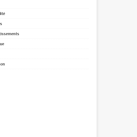
ité
s
tissements
que
ion