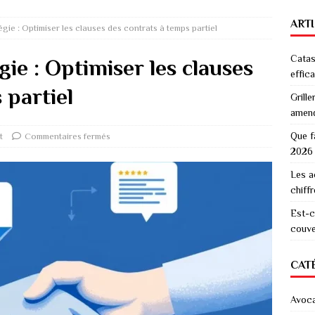
ART
gie : Optimiser les clauses des contrats à temps partiel
Catas
ie : Optimiser les clauses
effic
 partiel
Grille
amen
Que f
t
Commentaires fermés
2026
Les a
chiff
Est-c
couver
CAT
Avoc