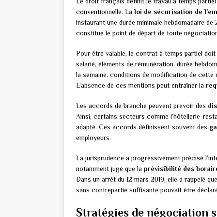
Le droit français définit le travail à temps parti
conventionnelle. La
loi de sécurisation de l’em
instaurant une durée minimale hebdomadaire de 
constitue le point de départ de toute négociatio
Pour être valable, le contrat à temps partiel doi
salarié, éléments de rémunération, durée hebdoma
la semaine, conditions de modification de cette 
L’absence de ces mentions peut entraîner la
req
Les accords de branche peuvent prévoir des
di
Ainsi, certains secteurs comme l’hôtellerie-rest
adapté. Ces accords définissent souvent des
ga
employeurs.
La jurisprudence a progressivement précisé l’int
notamment jugé que la
prévisibilité des horair
Dans un arrêt du 12 mars 2019, elle a rappelé qu
sans contrepartie suffisante pouvait être déclaré
Stratégies de négociation s