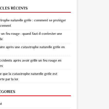
ICLES RÉCENTS
trophe naturelle grêle : comment se protéger
acement
r un feu rouge : quand faut-il contester une
de
aire après une catastrophe naturelle grêle en
ccidents après avoir grillé un feu rouge en
res
e que la catastrophe naturelle grêle est
te par la loi
ÉGORIES
at