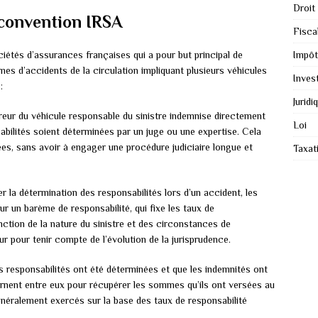
Droit
 convention IRSA
Fiscal
iétés d’assurances françaises qui a pour but principal de
Impôt
imes d’accidents de la circulation impliquant plusieurs véhicules
Inves
:
Juridi
ureur du véhicule responsable du sinistre indemnise directement
Loi
abilités soient déterminées par un juge ou une expertise. Cela
es, sans avoir à engager une procédure judiciaire longue et
Taxat
ter la détermination des responsabilités lors d’un accident, les
 un barème de responsabilité, qui fixe les taux de
ction de la nature du sinistre et des circonstances de
r pour tenir compte de l’évolution de la jurisprudence.
es responsabilités ont été déterminées et que les indemnités ont
urnent entre eux pour récupérer les sommes qu’ils ont versées au
énéralement exercés sur la base des taux de responsabilité