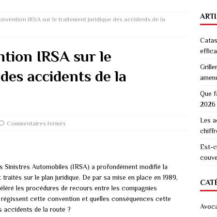
ART
onvention IRSA sur le traitement juridique des accidents de la
Catas
effic
ntion IRSA sur le
Grille
des accidents de la
amen
Que f
2026
Les a
Commentaires fermés
chiff
Est-c
couver
s Sinistres Automobiles (IRSA) a profondément modifié la
 traités sur le plan juridique. De par sa mise en place en 1989,
CAT
accéléré les procédures de recours entre les compagnies
i régissent cette convention et quelles conséquences cette
Avoc
es accidents de la route ?