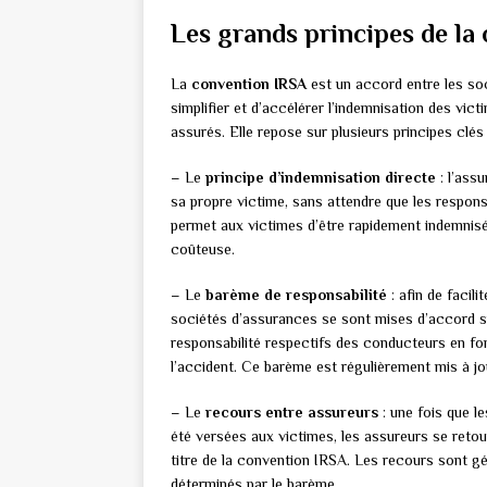
Les grands principes de la
La
convention IRSA
est un accord entre les soc
simplifier et d’accélérer l’indemnisation des vict
assurés. Elle repose sur plusieurs principes clés 
– Le
principe d’indemnisation directe
: l’ass
sa propre victime, sans attendre que les respons
permet aux victimes d’être rapidement indemnisé
coûteuse.
– Le
barème de responsabilité
: afin de facili
sociétés d’assurances se sont mises d’accord sur
responsabilité respectifs des conducteurs en fon
l’accident. Ce barème est régulièrement mis à jou
– Le
recours entre assureurs
: une fois que l
été versées aux victimes, les assureurs se reto
titre de la convention IRSA. Les recours sont g
déterminés par le barème.