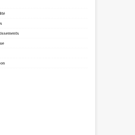
ité
s
tissements
que
ion