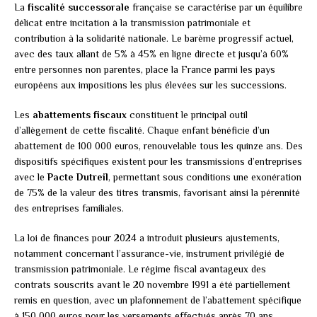
La
fiscalité successorale
française se caractérise par un équilibre
délicat entre incitation à la transmission patrimoniale et
contribution à la solidarité nationale. Le barème progressif actuel,
avec des taux allant de 5% à 45% en ligne directe et jusqu’à 60%
entre personnes non parentes, place la France parmi les pays
européens aux impositions les plus élevées sur les successions.
Les
abattements fiscaux
constituent le principal outil
d’allègement de cette fiscalité. Chaque enfant bénéficie d’un
abattement de 100 000 euros, renouvelable tous les quinze ans. Des
dispositifs spécifiques existent pour les transmissions d’entreprises
avec le
Pacte Dutreil
, permettant sous conditions une exonération
de 75% de la valeur des titres transmis, favorisant ainsi la pérennité
des entreprises familiales.
La loi de finances pour 2024 a introduit plusieurs ajustements,
notamment concernant l’assurance-vie, instrument privilégié de
transmission patrimoniale. Le régime fiscal avantageux des
contrats souscrits avant le 20 novembre 1991 a été partiellement
remis en question, avec un plafonnement de l’abattement spécifique
à 150 000 euros pour les versements effectués après 70 ans.