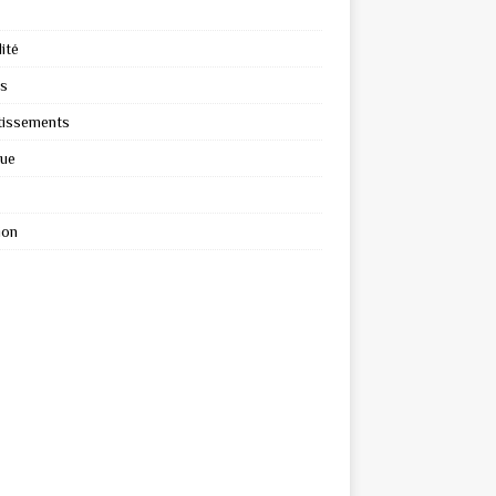
ité
s
tissements
que
ion