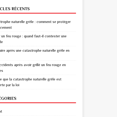
ICLES RÉCENTS
trophe naturelle grêle : comment se protéger
acement
r un feu rouge : quand faut-il contester une
de
aire après une catastrophe naturelle grêle en
ccidents après avoir grillé un feu rouge en
res
e que la catastrophe naturelle grêle est
te par la loi
ÉGORIES
at