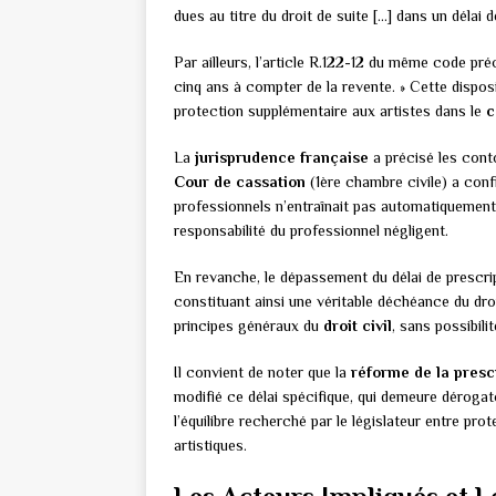
dues au titre du droit de suite […] dans un délai 
Par ailleurs, l’article R.122-12 du même code préc
cinq ans à compter de la revente. » Cette disposit
protection supplémentaire aux artistes dans le
c
La
jurisprudence française
a précisé les conto
Cour de cassation
(1ère chambre civile) a conf
professionnels n’entraînait pas automatiquement 
responsabilité du professionnel négligent.
En revanche, le dépassement du délai de prescrip
constituant ainsi une véritable déchéance du dr
principes généraux du
droit civil
, sans possibili
Il convient de noter que la
réforme de la presc
modifié ce délai spécifique, qui demeure dérogat
l’équilibre recherché par le législateur entre pro
artistiques.