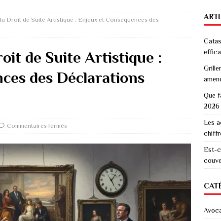
ART
u Droit de Suite Artistique : Enjeux et Conséquences des
Catas
effic
it de Suite Artistique :
Grille
ces des Déclarations
amen
Que f
2026
Les a
Commentaires fermés
chiff
Est-c
couver
CAT
Avoc