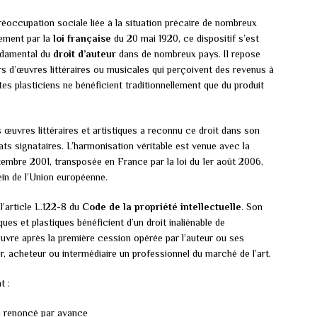
éoccupation sociale liée à la situation précaire de nombreux
lement par la
loi française
du 20 mai 1920, ce dispositif s’est
ndamental du
droit d’auteur
dans de nombreux pays. Il repose
s d’œuvres littéraires ou musicales qui perçoivent des revenus à
es plasticiens ne bénéficient traditionnellement que du produit
 œuvres littéraires et artistiques a reconnu ce droit dans son
États signataires. L’harmonisation véritable est venue avec la
embre 2001, transposée en France par la loi du 1er août 2006,
sein de l’Union européenne.
à l’article L.122-8 du
Code de la propriété intellectuelle
. Son
ues et plastiques bénéficient d’un droit inaliénable de
œuvre après la première cession opérée par l’auteur ou ses
ur, acheteur ou intermédiaire un professionnel du marché de l’art.
t :
ni renoncé par avance