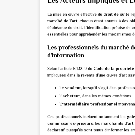
Les Acteurs Impliqués et L
La mise en œuvre effective du
droit de suite
re
marché de l’art
, chacun étant soumis à des obl
déchéance du droit. L’identification précise de 
essentielles pour appréhender les mécanismes de
Les professionnels du marché de 
d’information
Selon l’article R.122-9 du
Code de la propriété 
impliquées dans la revente d’une œuvre d’art assuj
Le
vendeur
, lorsqu’il s’agit d’un profess
L’
acheteur
, dans les mêmes conditions
L’
intermédiaire professionnel
intervena
Ces professionnels incluent notamment les
gale
commissaires-priseurs
, les
marchands d’art
déclaratif, puisqu’ils sont tenus d’informer les a