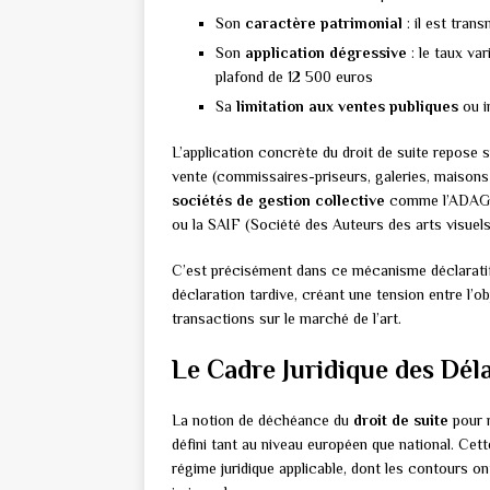
Son
caractère patrimonial
: il est tran
Son
application dégressive
: le taux var
plafond de 12 500 euros
Sa
limitation aux ventes publiques
ou i
L’application concrète du droit de suite repose 
vente (commissaires-priseurs, galeries, maisons d
sociétés de gestion collective
comme l’ADAGP 
ou la SAIF (Société des Auteurs des arts visuels
C’est précisément dans ce mécanisme déclaratif 
déclaration tardive, créant une tension entre l’ob
transactions sur le marché de l’art.
Le Cadre Juridique des Déla
La notion de déchéance du
droit de suite
pour r
défini tant au niveau européen que national. Ce
régime juridique applicable, dont les contours o