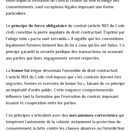
selon lequel la formation du contrat résulte du seul échange des
consentements, sauf exceptions légales imposant une forme
particulière.
Le
principe de force obligatoire
du contrat (article 1103 du Code
civil) constitue la pierre angulaire du droit contractuel. Exprimé par
l’adage latin « pacta sunt servanda », il signifie que les conventions
légalement formées tiennent lieu de loi à ceux qui les ont faites. Ce
principe garantit la sécurité juridique des transactions en assurant
aux parties que leurs engagements seront respectés.
La
bonne foi
irrigue désormais l’ensemble du droit contractuel.
L’article 1104 du Code civil impose que « les contrats doivent être
négociés, formés et exécutés de bonne foi », faisant de ce principe
un impératif d’ordre public. Cette exigence comportementale
influence tant la formation que l’exécution du contrat, imposant
loyauté et coopération entre les parties.
Ces principes s’articulent avec des
mécanismes correcteurs
qui
tempèrent l’autonomie de la volonté, notamment la protection du
consentement, la lutte contre les clauses abusives ou l’interdiction