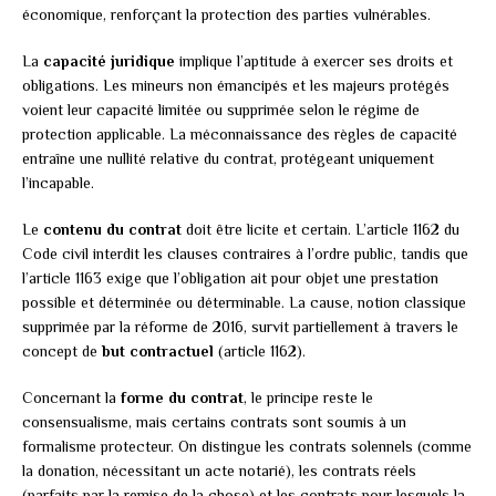
économique, renforçant la protection des parties vulnérables.
La
capacité juridique
implique l’aptitude à exercer ses droits et
obligations. Les mineurs non émancipés et les majeurs protégés
voient leur capacité limitée ou supprimée selon le régime de
protection applicable. La méconnaissance des règles de capacité
entraîne une nullité relative du contrat, protégeant uniquement
l’incapable.
Le
contenu du contrat
doit être licite et certain. L’article 1162 du
Code civil interdit les clauses contraires à l’ordre public, tandis que
l’article 1163 exige que l’obligation ait pour objet une prestation
possible et déterminée ou déterminable. La cause, notion classique
supprimée par la réforme de 2016, survit partiellement à travers le
concept de
but contractuel
(article 1162).
Concernant la
forme du contrat
, le principe reste le
consensualisme, mais certains contrats sont soumis à un
formalisme protecteur. On distingue les contrats solennels (comme
la donation, nécessitant un acte notarié), les contrats réels
(parfaits par la remise de la chose) et les contrats pour lesquels la