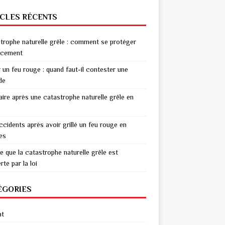
ICLES RÉCENTS
trophe naturelle grêle : comment se protéger
acement
r un feu rouge : quand faut-il contester une
de
aire après une catastrophe naturelle grêle en
ccidents après avoir grillé un feu rouge en
res
e que la catastrophe naturelle grêle est
te par la loi
ÉGORIES
at