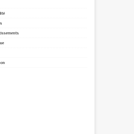
ité
s
tissements
que
ion