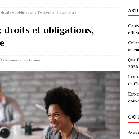
ART
: droits et obligations, l’essentiel à connaître
Catas
: droits et obligations,
effic
re
Grille
amen
Que f
Commentaires fermés
2026
Les a
chiff
Est-c
couver
CAT
Avoc