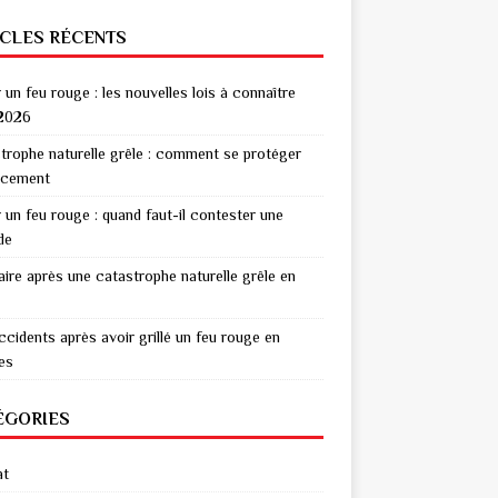
ICLES RÉCENTS
r un feu rouge : les nouvelles lois à connaître
2026
trophe naturelle grêle : comment se protéger
acement
r un feu rouge : quand faut-il contester une
de
aire après une catastrophe naturelle grêle en
ccidents après avoir grillé un feu rouge en
res
ÉGORIES
at