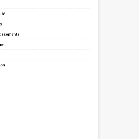
ité
s
tissements
que
ion