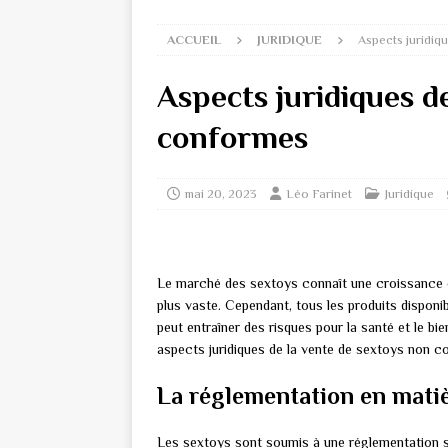
ACCUEIL
JURIDIQUE
Aspects juridiq
Aspects juridiques d
conformes
mai 20, 2023
Léo Farinet
Juridique
Le marché des sextoys connaît une croissance 
plus vaste. Cependant, tous les produits dispon
peut entraîner des risques pour la santé et le bie
aspects juridiques de la vente de sextoys non c
La réglementation en matiè
Les sextoys sont soumis à une réglementation st