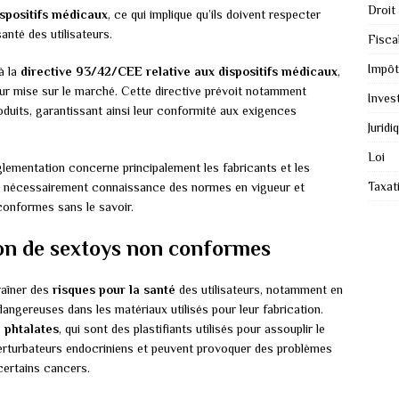
Droit
ispositifs médicaux
, ce qui implique qu’ils doivent respecter
anté des utilisateurs.
Fiscal
Impôt
à la
directive 93/42/CEE relative aux dispositifs médicaux
,
leur mise sur le marché. Cette directive prévoit notamment
Inves
oduits, garantissant ainsi leur conformité aux exigences
Juridi
Loi
églementation concerne principalement les fabricants et les
Taxat
as nécessairement connaissance des normes en vigueur et
onformes sans le savoir.
ation de sextoys non conformes
raîner des
risques pour la santé
des utilisateurs, notamment en
ngereuses dans les matériaux utilisés pour leur fabrication.
s
phtalates
, qui sont des plastifiants utilisés pour assouplir le
erturbateurs endocriniens et peuvent provoquer des problèmes
certains cancers.