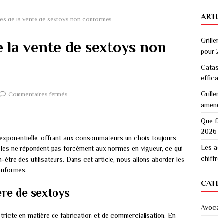
ART
ues de la vente de sextoys non conformes
Grille
e la vente de sextoys non
pour 
Catas
effic
Grille
Commentaires fermés
amen
Que f
2026
exponentielle, offrant aux consommateurs un choix toujours
Les a
ibles ne répondent pas forcément aux normes en vigueur, ce qui
chiff
n-être des utilisateurs. Dans cet article, nous allons aborder les
onformes.
CAT
re de sextoys
Avoc
ricte en matière de fabrication et de commercialisation. En