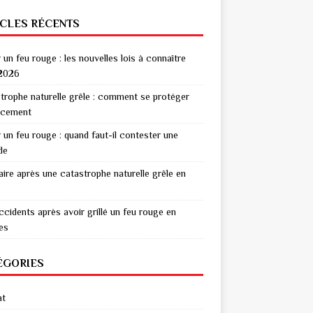
ICLES RÉCENTS
r un feu rouge : les nouvelles lois à connaître
2026
trophe naturelle grêle : comment se protéger
acement
r un feu rouge : quand faut-il contester une
de
aire après une catastrophe naturelle grêle en
ccidents après avoir grillé un feu rouge en
res
ÉGORIES
at