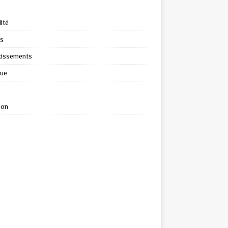
ité
s
tissements
que
ion