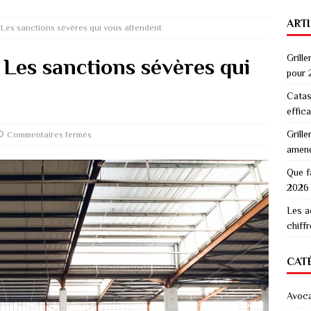
ART
 Les sanctions sévères qui vous attendent
Grille
 Les sanctions sévères qui
pour 
Catas
effic
Grille
Commentaires fermés
amen
Que f
2026
Les a
chiff
CAT
Avoc