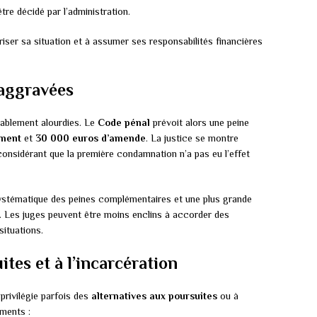
tre décidé par l’administration.
riser sa situation et à assumer ses responsabilités financières
 aggravées
rablement alourdies. Le
Code pénal
prévoit alors une peine
ement
et
30 000 euros d’amende
. La justice se montre
 considérant que la première condamnation n’a pas eu l’effet
 systématique des peines complémentaires et une plus grande
. Les juges peuvent être moins enclins à accorder des
ituations.
ites et à l’incarcération
 privilégie parfois des
alternatives aux poursuites
ou à
iments :