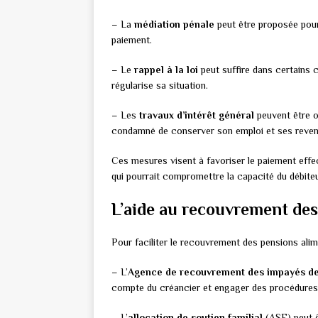
– La
médiation pénale
peut être proposée pour 
paiement.
– Le
rappel à la loi
peut suffire dans certains 
régularise sa situation.
– Les
travaux d’intérêt général
peuvent être o
condamné de conserver son emploi et ses reven
Ces mesures visent à favoriser le paiement effec
qui pourrait compromettre la capacité du débiteu
L’aide au recouvrement des
Pour faciliter le recouvrement des pensions alim
– L’
Agence de recouvrement des impayés de
compte du créancier et engager des procédures
– L’
allocation de soutien familial
(ASF) peut ê