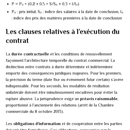
P = P₀ × (0,2 + 0,5 × S/S₀ + 0,3 × I/I₀)
P₀ : prix initial, S₀ : indice des salaires à la date de conclusion, I₀
: indice des prix des matières premières à la date de conclusion
Les clauses relatives à l’exécution du
contrat
La
durée contractuelle
et les conditions de renouvellement
façonnent l’architecture temporelle du contrat commercial. La
distinction entre contrats à durée déterminée et indéterminée
emporte des conséquences juridiques majeures. Pour les premiers,
la précision du terme (date fixe ou événement futur certain) s’avère
indispensable. Pour les seconds, les modalités de résiliation
unilatérale doivent être minutieusement encadrées pour éviter la
rupture abusive. La jurisprudence exige un
préavis raisonnable
,
proportionné à l’ancienneté des relations (arrêt de la Chambre
commerciale du 8 octobre 2013).
Les
obligations d’information
et de coopération entre les parties
doivent être formalisées. Ces obligations, consacrées par la