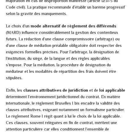
majoration en cas de disproportion manifeste (article 1231-5 du
Code civil). La pratique recommande d’établir un barème progressif
selon la gravité des manquements.
Le choix d’un
mode alternatif de règlement des différends
(MARD) influence considérablement la gestion des contentieux
futurs. La rédaction d’une clause compromissoire (arbitrage) ou
d’une clause de médiation préalable obligatoire doit respecter des
exigences formelles précises. Pour l’arbitrage, la désignation de
l’institution, du siège, de la langue et des règles applicables
s’impose. Pour la médiation, la procédure de désignation du
médiateur et les modalités de répartition des frais doivent être
stipulées.
Enfin, les
clauses attributives de juridiction
et de
loi applicable
déterminent l’environnement juridictionnel du contrat. En matière
internationale, le règlement Bruxelles I bis encadre la validité des
clauses attributives, exigeant notamment un formalisme particulier.
Le règlement Rome I régit quant à lui le choix de la loi applicable.
Ces clauses, souvent reléguées en fin de contrat, méritent une
attention particulière car elles conditionnent l’ensemble de