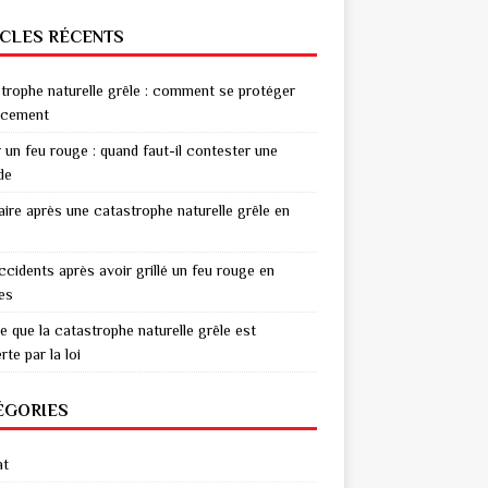
ICLES RÉCENTS
trophe naturelle grêle : comment se protéger
acement
r un feu rouge : quand faut-il contester une
de
aire après une catastrophe naturelle grêle en
ccidents après avoir grillé un feu rouge en
res
e que la catastrophe naturelle grêle est
te par la loi
ÉGORIES
at