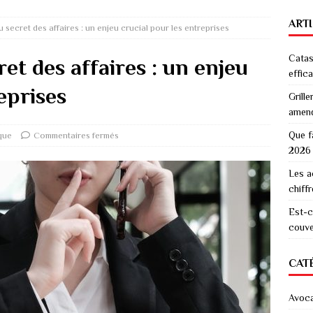
ART
 secret des affaires : un enjeu crucial pour les entreprises
Catas
et des affaires : un enjeu
effic
eprises
Grille
amen
Que f
ique
Commentaires fermés
2026
Les a
chiff
Est-c
couver
CAT
Avoc