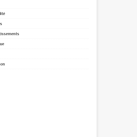
ité
s
tissements
que
ion