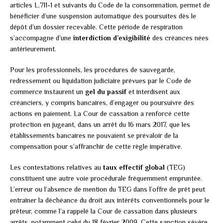
articles L.711-1 et suivants du Code de la consommation, permet de
bénéficier d’une suspension automatique des poursuites dès le
dépôt d’un dossier recevable. Cette période de respiration
s’accompagne d’une
interdiction d’exigibilité
des créances nées
antérieurement.
Pour les professionnels, les procédures de sauvegarde,
redressement ou liquidation judiciaire prévues par le Code de
commerce instaurent un
gel du passif
et interdisent aux
créanciers, y compris bancaires, d’engager ou poursuivre des
actions en paiement. La Cour de cassation a renforcé cette
protection en jugeant, dans un arrêt du 16 mars 2017, que les
établissements bancaires ne pouvaient se prévaloir de la
compensation pour s’affranchir de cette règle impérative.
Les contestations relatives au
taux effectif global
(TEG)
constituent une autre voie procédurale fréquemment empruntée.
L’erreur ou l’absence de mention du TEG dans l’offre de prêt peut
entraîner la déchéance du droit aux intérêts conventionnels pour le
prêteur, comme l’a rappelé la Cour de cassation dans plusieurs
arrêts, notamment celui du 18 février 2009. Cette sanction sévère