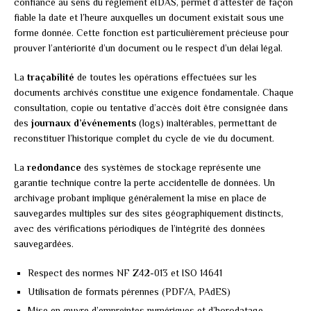
confiance au sens du règlement eIDAS, permet d’attester de façon
fiable la date et l’heure auxquelles un document existait sous une
forme donnée. Cette fonction est particulièrement précieuse pour
prouver l’antériorité d’un document ou le respect d’un délai légal.
La
traçabilité
de toutes les opérations effectuées sur les
documents archivés constitue une exigence fondamentale. Chaque
consultation, copie ou tentative d’accès doit être consignée dans
des
journaux d’événements
(logs) inaltérables, permettant de
reconstituer l’historique complet du cycle de vie du document.
La
redondance
des systèmes de stockage représente une
garantie technique contre la perte accidentelle de données. Un
archivage probant implique généralement la mise en place de
sauvegardes multiples sur des sites géographiquement distincts,
avec des vérifications périodiques de l’intégrité des données
sauvegardées.
Respect des normes NF Z42-013 et ISO 14641
Utilisation de formats pérennes (PDF/A, PAdES)
Mise en œuvre d’empreintes numériques et d’horodatage