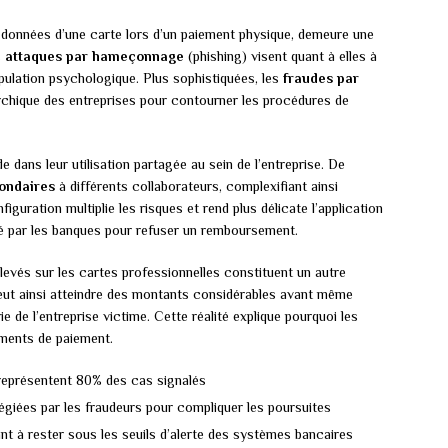
s données d’une carte lors d’un paiement physique, demeure une
s
attaques par hameçonnage
(phishing) visent quant à elles à
ipulation psychologique. Plus sophistiquées, les
fraudes par
archique des entreprises pour contourner les procédures de
e dans leur utilisation partagée au sein de l’entreprise. De
ondaires
à différents collaborateurs, complexifiant ainsi
nfiguration multiplie les risques et rend plus délicate l’application
ué par les banques pour refuser un remboursement.
evés sur les cartes professionnelles constituent un autre
eut ainsi atteindre des montants considérables avant même
e de l’entreprise victime. Cette réalité explique pourquoi les
uments de paiement.
représentent 80% des cas signalés
légiées par les fraudeurs pour compliquer les poursuites
nt à rester sous les seuils d’alerte des systèmes bancaires