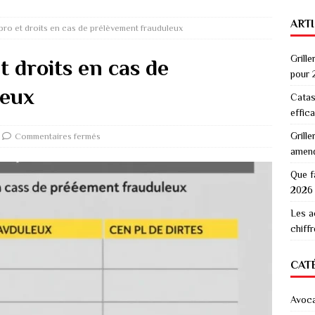
ART
pro et droits en cas de prélèvement frauduleux
Grille
t droits en cas de
pour 
leux
Catas
effic
Grille
Commentaires fermés
amen
Que f
2026
Les a
chiff
CAT
Avoc