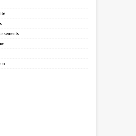
ité
s
tissements
que
ion