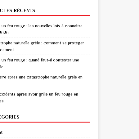
ICLES RÉCENTS
r un feu rouge : les nouvelles lois à connaître
2026
trophe naturelle grêle : comment se protéger
acement
r un feu rouge : quand faut-il contester une
de
aire après une catastrophe naturelle grêle en
ccidents après avoir grillé un feu rouge en
res
ÉGORIES
at