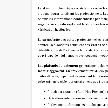
Le
skimming
, technique consistant à copier le
pratique courante ciblant les professionnels. Le
obtenir les informations confidentielles par man
ingénierie sociale
exploitent la structure hiér
vérification habituelles.
La particularité des cartes professionnelles résid
nombreuses sociétés attribuent des
cartes sec
l’identification de l’origine de la fraude. Cette co
du principe de négligence grave, souvent invoq
Les
plafonds de paiement
généralement plus él
facteur aggravant. Un prélèvement frauduleux p
d’être détecté, impactant sévèrement la trésoreri
cybercriminels ciblent prioritairement ces instr
Fraudes à distance (Card Not Present) : 
Opérations internationales : souvent privi
Prélèvements fractionnés : technique visa