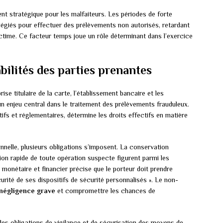
nt stratégique pour les malfaiteurs. Les périodes de forte
légiés pour effectuer des prélèvements non autorisés, retardant
 victime. Ce facteur temps joue un rôle déterminant dans l’exercice
bilités des parties prenantes
rise titulaire de la carte, l’établissement bancaire et les
n enjeu central dans le traitement des prélèvements frauduleux.
tifs et réglementaires, détermine les droits effectifs en matière
nnelle, plusieurs obligations s’imposent. La conservation
tion rapide de toute opération suspecte figurent parmi les
monétaire et financier précise que le porteur doit prendre
urité de ses dispositifs de sécurité personnalisés ». Le non-
négligence grave
et compromettre les chances de
es obligations de vigilance et de sécurisation des moyens de