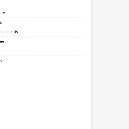
ité
s
tissements
que
ion