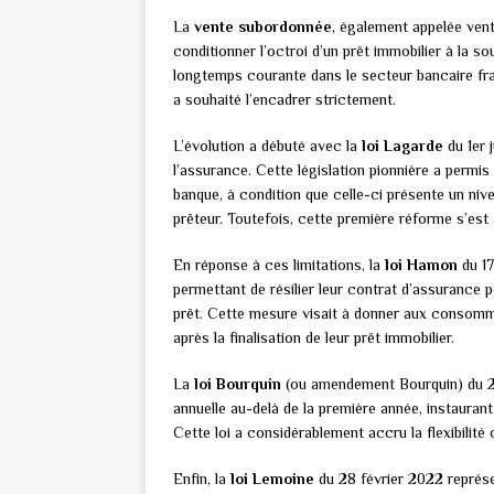
La
vente subordonnée
, également appelée vent
conditionner l’octroi d’un prêt immobilier à la s
longtemps courante dans le secteur bancaire frança
a souhaité l’encadrer strictement.
L’évolution a débuté avec la
loi Lagarde
du 1er j
l’assurance. Cette législation pionnière a permi
banque, à condition que celle-ci présente un niv
prêteur. Toutefois, cette première réforme s’est
En réponse à ces limitations, la
loi Hamon
du 17
permettant de résilier leur contrat d’assurance p
prêt. Cette mesure visait à donner aux consom
après la finalisation de leur prêt immobilier.
La
loi Bourquin
(ou amendement Bourquin) du 21 f
annuelle au-delà de la première année, instaurant
Cette loi a considérablement accru la flexibilité
Enfin, la
loi Lemoine
du 28 février 2022 représe