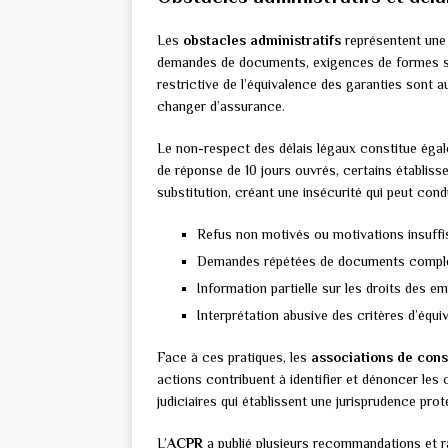
Les
obstacles administratifs
représentent une 
demandes de documents, exigences de formes spé
restrictive de l’équivalence des garanties sont
changer d’assurance.
Le non-respect des délais légaux constitue égale
de réponse de 10 jours ouvrés, certains établi
substitution, créant une insécurité qui peut co
Refus non motivés ou motivations insuffi
Demandes répétées de documents compl
Information partielle sur les droits des e
Interprétation abusive des critères d’équi
Face à ces pratiques, les
associations de co
actions contribuent à identifier et dénoncer le
judiciaires qui établissent une jurisprudence pr
L’
ACPR
a publié plusieurs recommandations et r