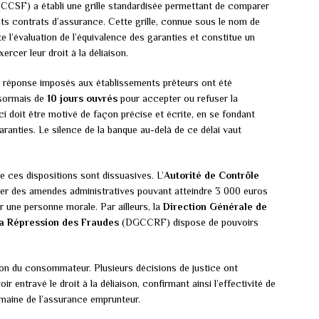
CCSF) a établi une grille standardisée permettant de comparer
nts contrats d’assurance. Cette grille, connue sous le nom de
ite l’évaluation de l’équivalence des garanties et constitue un
rcer leur droit à la déliaison.
de réponse imposés aux établissements prêteurs ont été
ésormais de
10 jours ouvrés
pour accepter ou refuser la
ci doit être motivé de façon précise et écrite, en se fondant
ranties. Le silence de la banque au-delà de ce délai vaut
 ces dispositions sont dissuasives. L’
Autorité de Contrôle
er des amendes administratives pouvant atteindre 3 000 euros
 une personne morale. Par ailleurs, la
Direction Générale de
la Répression des Fraudes
(DGCCRF) dispose de pouvoirs
ion du consommateur. Plusieurs décisions de justice ont
entravé le droit à la déliaison, confirmant ainsi l’effectivité de
omaine de l’assurance emprunteur.