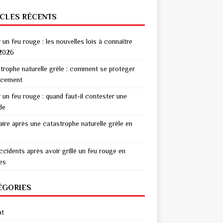
ICLES RÉCENTS
r un feu rouge : les nouvelles lois à connaître
2026
trophe naturelle grêle : comment se protéger
acement
r un feu rouge : quand faut-il contester une
de
aire après une catastrophe naturelle grêle en
ccidents après avoir grillé un feu rouge en
res
ÉGORIES
at