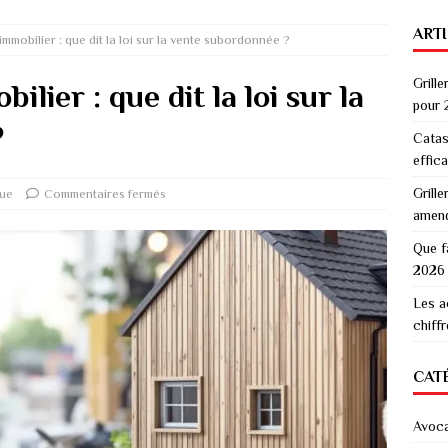
ART
mmobilier : que dit la loi sur la vente subordonnée ?
Grille
lier : que dit la loi sur la
pour 
?
Catas
effic
Grille
que
Commentaires fermés
amen
Que f
2026
Les a
chiff
CAT
Avoc