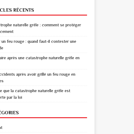
ICLES RÉCENTS
trophe naturelle grêle : comment se protéger
acement
r un feu rouge : quand faut-il contester une
de
aire après une catastrophe naturelle grêle en
ccidents après avoir grillé un feu rouge en
res
e que la catastrophe naturelle grêle est
te par la loi
ÉGORIES
at