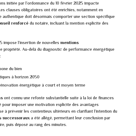
ons initiée par l’ordonnance du 10 février 2025 impacte
Les clauses obligatoires ont été enrichies, notamment en
te authentique doit désormais comporter une section spécifique
onseil renforcé
du notaire, incluant la mention explicite des
25 impose l’insertion de nouvelles
mentions
de propriété. Au-delà du diagnostic de performance énergétique
:
bone du bien
atiques à horizon 2050
 rénovation énergétique à court et moyen terme
ns
ont connu une refonte substantielle suite à la loi de finances
ié pour imposer une motivation explicite des avantages
e à prévenir les contentieux ultérieurs en clarifiant l’intention du
s successoraux
a été allégé, permettant leur conclusion par
ire, puis déposé au rang des minutes.