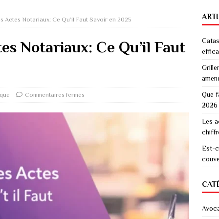
ART
es Actes Notariaux: Ce Qu’il Faut Savoir en 2025
Catas
tes Notariaux: Ce Qu’il Faut
effic
Grille
amen
Que f
ique
Commentaires fermés
2026
Les a
chiff
Est-c
couver
CAT
Avoc