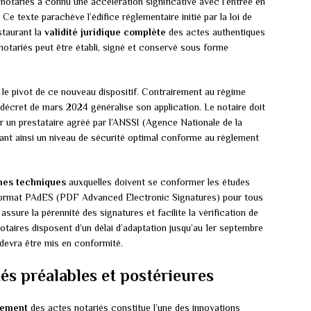
notariés a connu une accélération significative avec l’entrée en
 texte parachève l’édifice réglementaire initié par la loi de
staurant la
validité juridique complète
des actes authentiques
notariés peut être établi, signé et conservé sous forme
le pivot de ce nouveau dispositif. Contrairement au régime
e décret de mars 2024 généralise son application. Le notaire doit
par un prestataire agréé par l’ANSSI (Agence Nationale de la
ant ainsi un niveau de sécurité optimal conforme au règlement
es techniques
auxquelles doivent se conformer les études
du format PAdES (PDF Advanced Electronic Signatures) pour tous
ssure la pérennité des signatures et facilite la vérification de
otaires disposent d’un délai d’adaptation jusqu’au 1er septembre
 devra être mis en conformité.
és préalables et postérieures
rement
des actes notariés constitue l’une des innovations