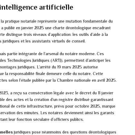
intelligence artificielle
la pratique notariale représente une mutation fondamentale du
t a publié en janvier 2025 une charte déontologique encadrant
harte distingue trois niveaux d’application: les outils d’aide à la
juridiques et les assistants virtuels de conseil.
is partie intégrante de l’arsenal du notaire moderne. Ces
n des Technologies Juridiques (ARTJ), permettent d’anticiper les
montages juridiques. L’arrêté du 19 mars 2025 autorise
que la responsabilité finale demeure celle du notaire. Cette
ctes selon l’étude publiée par la Chambre nationale en avril 2025.
023, a reçu sa consécration légale avec le décret du 11 janvier
le des actes et la création d’un registre distribué garantissant
ational de cette infrastructure, prévu pour octobre 2025, marque
ervation des minutes. Les notaires deviennent ainsi les garants
ntant leur fonction séculaire d’officiers publics.
nnelles
juridiques pose néanmoins des questions déontologiques