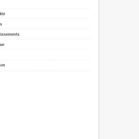
ité
s
tissements
que
ion