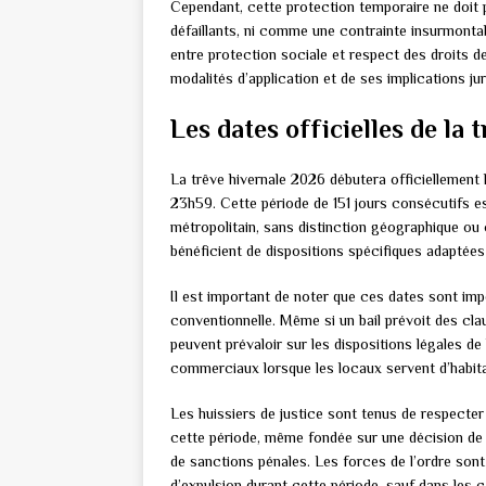
Cependant, cette protection temporaire ne doit
défaillants, ni comme une contrainte insurmontable
entre protection sociale et respect des droits 
modalités d’application et de ses implications jur
Les dates officielles de la 
La trêve hivernale 2026 débutera officiellement
23h59. Cette période de 151 jours consécutifs es
métropolitain, sans distinction géographique ou 
bénéficient de dispositions spécifiques adaptées 
Il est important de noter que ces dates sont imp
conventionnelle. Même si un bail prévoit des cla
peuvent prévaloir sur les dispositions légales de
commerciaux lorsque les locaux servent d’habitat
Les huissiers de justice sont tenus de respecter
cette période, même fondée sur une décision de ju
de sanctions pénales. Les forces de l’ordre son
d’expulsion durant cette période, sauf dans les 