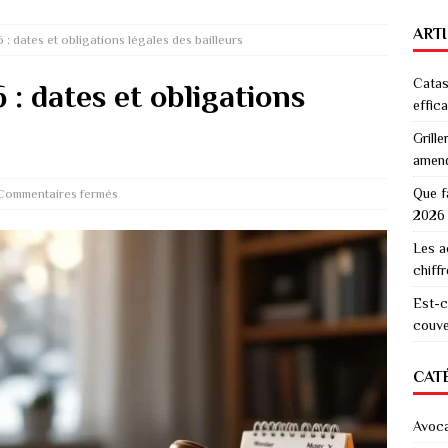
ART
: dates et obligations légales des bailleurs
Catas
 : dates et obligations
effic
Grille
amen
Que f
Commentaires fermés
2026
Les a
chiff
Est-c
couver
CAT
Avoc