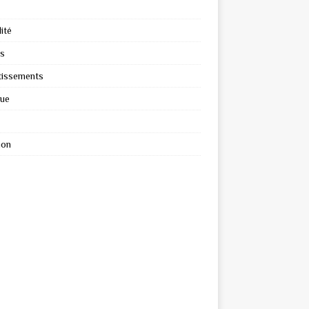
ité
s
tissements
que
ion