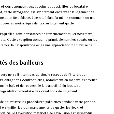
et correspondant aux besoins et possibilités du locataire
t, cette dérogation est strictement encadrée : le logement de
u une autorité publique, être situé dans la même commune ou une
tiques au moins équivalentes au logement quitté.
 lorsqu’elles sont constatées postérieurement au 1er novembre,
iate. Cette exception concerne principalement les squats ou les
efois, la jurisprudence exige une appréciation rigoureuse de
tés des bailleurs
lleurs ne se limitent pas au simple respect de l’interdiction
eurs obligations contractuelles, notamment en matière d’entretien
 le bail, et de respect de la tranquillité du locataire.
ne dégradation volontaire des conditions de logement.
de poursuivre les procédures judiciaires pendant cette période.
ire signifier les commandements de quitter les lieux, et
ion. Seule l’exécution matérielle de l’expulsion est suspendue.