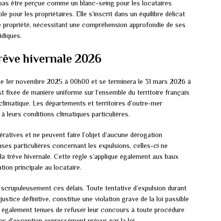
 pas être perçue comme un blanc-seing pour les locataires
 pour les propriétaires. Elle s’inscrit dans un équilibre délicat
de propriété, nécessitant une compréhension approfondie de ses
idiques.
trêve hivernale 2026
 le 1er novembre 2025 à 00h00 et se terminera le 31 mars 2026 à
t fixée de manière uniforme sur l’ensemble du territoire français
climatique. Les départements et territoires d’outre-mer
à leurs conditions climatiques particulières.
ératives et ne peuvent faire l’objet d’aucune dérogation
uses particulières concernant les expulsions, celles-ci ne
 la trêve hivernale. Cette règle s’applique également aux baux
ion principale au locataire.
 scrupuleusement ces délais. Toute tentative d’expulsion durant
stice définitive, constitue une violation grave de la loi passible
t également tenues de refuser leur concours à toute procédure
cas d’exception expressément prévus par la loi.