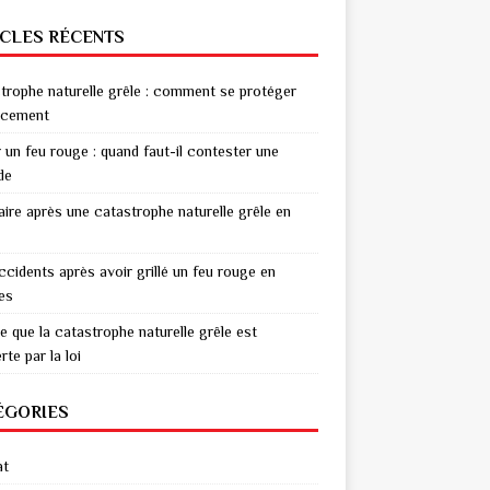
ICLES RÉCENTS
trophe naturelle grêle : comment se protéger
acement
r un feu rouge : quand faut-il contester une
de
aire après une catastrophe naturelle grêle en
ccidents après avoir grillé un feu rouge en
res
e que la catastrophe naturelle grêle est
te par la loi
ÉGORIES
at