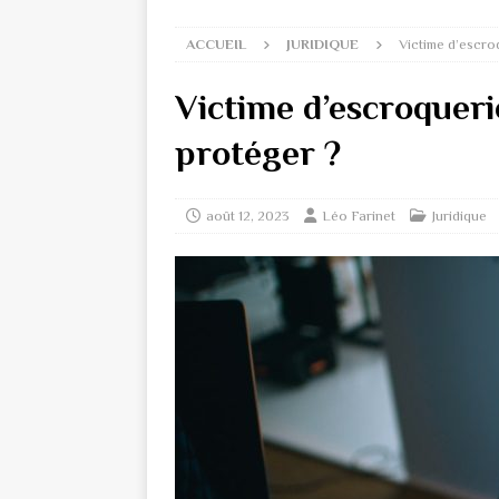
ACCUEIL
JURIDIQUE
Victime d’escro
Victime d’escroqueri
protéger ?
août 12, 2023
Léo Farinet
Juridique