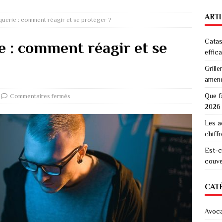
ART
querie : comment réagir et se protéger ?
Catas
e : comment réagir et se
effic
Grille
amen
Que f
Commentaires fermés
2026
Les a
chiff
Est-c
couver
CAT
Avoc