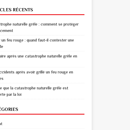
ICLES RÉCENTS
trophe naturelle grêle : comment se protéger
acement
r un feu rouge : quand faut-il contester une
de
aire après une catastrophe naturelle grêle en
ccidents après avoir grillé un feu rouge en
res
e que la catastrophe naturelle grêle est
te par la loi
ÉGORIES
at