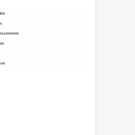
ité
s
tissements
que
ion