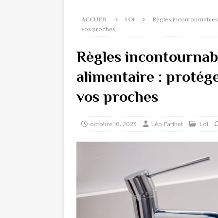
ACCUEIL
LOI
Règles incontournables 
vos proches
Règles incontournab
alimentaire : protége
vos proches
octobre 16, 2023
Léo Farinet
Loi