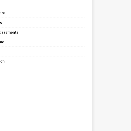
ité
s
tissements
que
ion