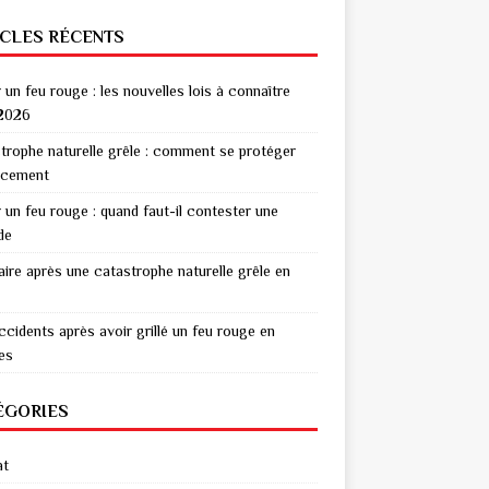
ICLES RÉCENTS
r un feu rouge : les nouvelles lois à connaître
2026
trophe naturelle grêle : comment se protéger
acement
r un feu rouge : quand faut-il contester une
de
aire après une catastrophe naturelle grêle en
ccidents après avoir grillé un feu rouge en
res
ÉGORIES
at