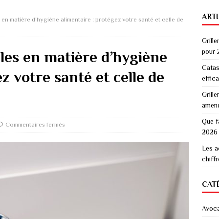
ART
en matière d’hygiène alimentaire : protégez votre santé et celle de
Grille
pour 
les en matière d’hygiène
Catas
z votre santé et celle de
effic
Grille
amen
Que f
Commentaires fermés
2026
Les a
chiff
CAT
Avoc