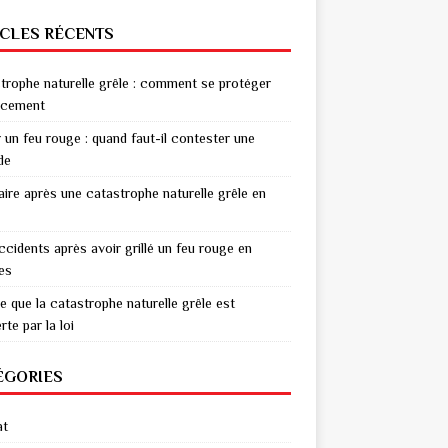
ICLES RÉCENTS
trophe naturelle grêle : comment se protéger
acement
r un feu rouge : quand faut-il contester une
de
aire après une catastrophe naturelle grêle en
ccidents après avoir grillé un feu rouge en
res
e que la catastrophe naturelle grêle est
te par la loi
ÉGORIES
at