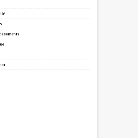
ité
s
tissements
que
ion