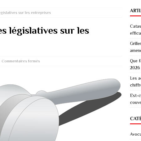
ART
gislatives sur les entreprises
Catas
 législatives sur les
effic
Grille
amen
Que f
Commentaires fermés
2026
Les a
chiff
Est-c
couver
CAT
Avoc