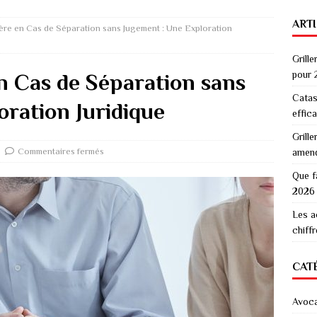
ART
ère en Cas de Séparation sans Jugement : Une Exploration
Grille
pour 
n Cas de Séparation sans
Catas
oration Juridique
effic
Grille
Commentaires fermés
amen
Que f
2026
Les a
chiff
CAT
Avoc