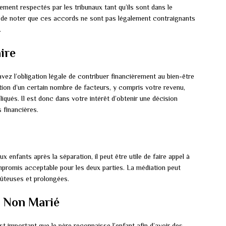
ment respectés par les tribunaux tant qu’ils sont dans le
ient de noter que ces accords ne sont pas légalement contraignants
.
ire
vez l’obligation légale de contribuer financièrement au bien-être
tion d’un certain nombre de facteurs, y compris votre revenu,
liqués. Il est donc dans votre intérêt d’obtenir une décision
s financières.
 enfants après la séparation, il peut être utile de faire appel à
ompromis acceptable pour les deux parties. La médiation peut
oûteuses et prolongées.
e Non Marié
st important que le père reconnaisse l’enfant afin d’avoir des