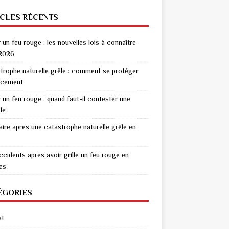
ICLES RÉCENTS
r un feu rouge : les nouvelles lois à connaître
2026
trophe naturelle grêle : comment se protéger
acement
r un feu rouge : quand faut-il contester une
de
aire après une catastrophe naturelle grêle en
ccidents après avoir grillé un feu rouge en
res
ÉGORIES
at