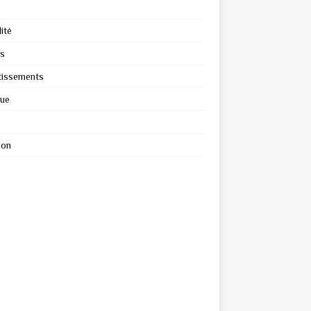
ité
s
tissements
que
ion